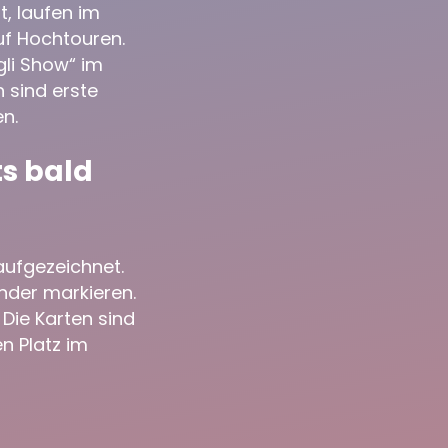
t, laufen im
uf Hochtouren.
gli Show“ im
 sind erste
n.
ts bald
 aufgezeichnet.
nder markieren.
 Die Karten sind
n Platz im