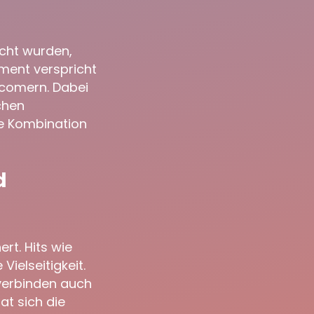
cht wurden,
ement verspricht
wcomern. Dabei
chen
se Kombination
d
ert. Hits wie
Vielseitigkeit.
 verbinden auch
at sich die