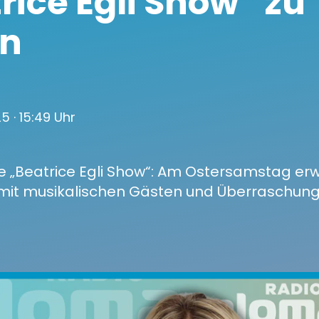
rice Egli Show“ zu
rn
25
· 15:49 Uhr
e „Beatrice Egli Show“: Am Ostersamstag erw
 mit musikalischen Gästen und Überraschung