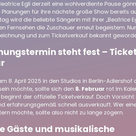
atrice Egli derzeit eine wohlverdiente Pause gönn
e Planungen für ihre nächste große Show bereits a
 wird die beliebte Sängerin mit ihrer „Beatrice E
en Fernsehen die Zuschauer erneut begeistern. Nun
fzeichnung und zum Ticketverkauf bekannt geworde
ungstermin steht fest – Ticke
r
m 8. April 2025 in den Studios in Berlin-Adlershof
sein möchte, sollte sich den
8. Februar
rot im Kale
eginnt der offizielle Ticketverkauf. Doch Vorsicht:
nd erfahrungsgemäß schnell ausverkauft. Wer eine
ern möchte, sollte also nicht zu lange zögern.
ige Gäste und musikalische