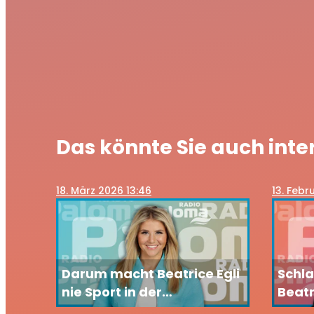
Das könnte Sie auch inte
18
. März 2026 13:46
13
. Febr
Darum macht Beatrice Egli
Schla
nie Sport in der
Beatri
Öffentlichkeit
Thom