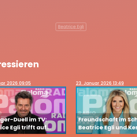
Beatrice Egli
ressieren
uar 2026 09:05
23
. Januar 2026 13:49
ger-Duell im TV:
Freundschaft im Sch
ce Egli trifft auf
Beatrice Egli und Ke
as Anders bei „Wer
Ott verbindet mehr 