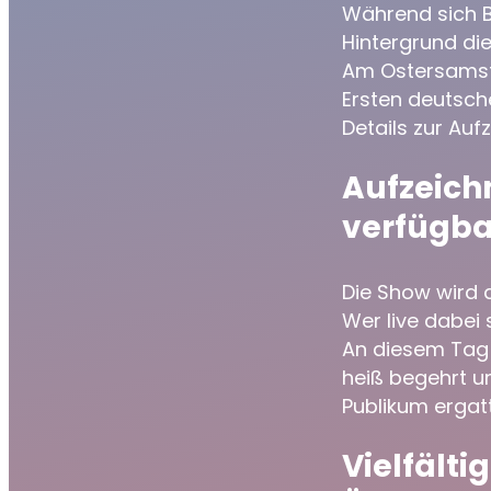
Während sich Be
Hintergrund di
Am Ostersamstag
Ersten deutsch
Details zur Au
Aufzeichn
verfügba
Die Show wird a
Wer live dabei 
An diesem Tag b
heiß begehrt u
Publikum ergatt
Vielfält