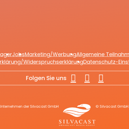
 denn sowas?“
Bühne
lager
Jobs
Marketing/Werbung
Allgemeine Teilnah
rklärung/Widerspruchserklärung
Datenschutz-Eins
Folgen Sie uns
 Unternehmen der Silvacast GmbH
© Silvacast GmbH. 