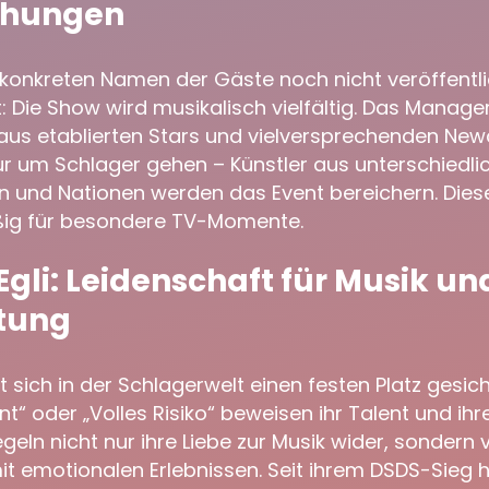
chungen
konkreten Namen der Gäste noch nicht veröffentli
t: Die Show wird musikalisch vielfältig. Das Manag
aus etablierten Stars und vielversprechenden Ne
nur um Schlager gehen – Künstler aus unterschiedli
n und Nationen werden das Event bereichern. Die
ßig für besondere TV-Momente.
Egli: Leidenschaft für Musik un
tung
t sich in der Schlagerwelt einen festen Platz gesich
nt“ oder „Volles Risiko“ beweisen ihr Talent und ihre 
geln nicht nur ihre Liebe zur Musik wider, sondern
t emotionalen Erlebnissen. Seit ihrem DSDS-Sieg h