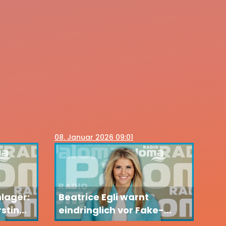
08
. Januar 2026 09:01
lager:
Beatrice Egli warnt
rstin
eindringlich vor Fake-
als die
Accounts