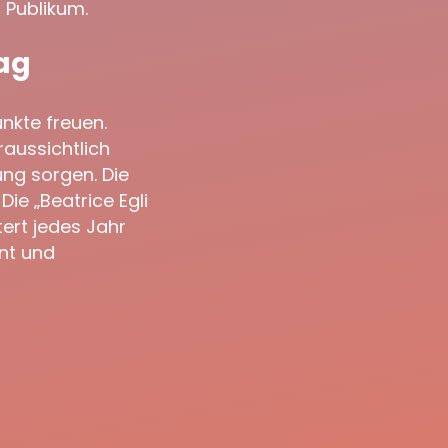
s Publikum.
ag
nkte freuen.
raussichtlich
ng sorgen. Die
ie „Beatrice Egli
ert jedes Jahr
nt und