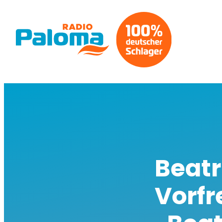
Beatr
Vorfr