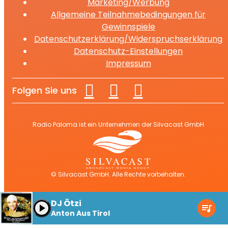
Marketing/Werbung
Allgemeine Teilnahmebedingungen für
Gewinnspiele
Datenschutzerklärung/Widerspruchserklärung
Datenschutz-Einstellungen
Impressum
Folgen Sie uns
Radio Paloma ist ein Unternehmen der Silvacast GmbH
© Silvacast GmbH. Alle Rechte vorbehalten.
DJ Ötzi
play_arrow
queue_music
Anton Aus Tirol