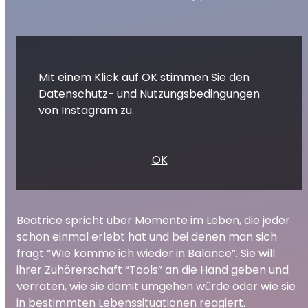
Mit einem Klick auf OK stimmen Sie den
Datenschutz- und Nutzungsbedingungen
von Instagram zu.
OK
Beatrice spricht über Momente im Leben, die jeder
schon einmal erlebt hat und bei denen man sich
fragt “Wie komme ich wieder in Balance”. Sie will
ihrer Zuhörerschaft “Tools” an die Hand geben und
verraten, wie sie damit umgehen würde oder wie sie
in bestimmten Lebenssituationen reagiert.