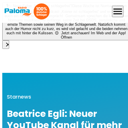
🎙️✨ Neue Folge „Keiner ist schlagerfrei“!
Diese Woche ist Norman Langen
menu
bei Nora zu Gast beim Podcast „Keiner ist schlagerfrei“ und es erwartet
euch ein richtig schönes Gespräch! Gemeinsam sprechen die beiden über
Normans musikalische Anfänge, seine Zeit bei DSDS, persönliche und
ernste Themen sowie seinen Weg in der Schlagerwelt. Natürlich kommt
auch der Humor nicht zu kurz, es wird viel gelacht und die beiden nehmen
euch mit hinter die Kulissen. 😊 Jetzt anschauen! Im Web und der App!
Öffnen
close
Starnews
Beatrice Egli: Neuer
YouTube Kanal für mehr