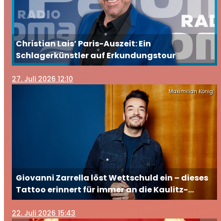
Christian Lais’ Paris-Auszeit: Ein
Schlagerkünstler auf Erkundungstour
27
. Juli 2026 12:10
Maximilian König
Giovanni Zarrella löst Wettschuld ein – dieses
Tattoo erinnert für immer an die Kaulitz-
Brüder
22
. Juli 2026 15:43