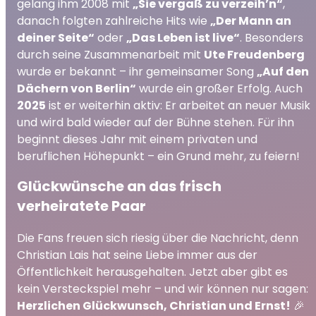
gelang ihm 2008 mit
„Sie vergaß zu verzeih’n“
,
danach folgten zahlreiche Hits wie
„Der Mann an
deiner Seite“
oder
„Das Leben ist live“
. Besonders
durch seine Zusammenarbeit mit
Ute Freudenberg
wurde er bekannt – ihr gemeinsamer Song
„Auf den
Dächern von Berlin“
wurde ein großer Erfolg. Auch
2025
ist er weiterhin aktiv: Er arbeitet an neuer Musik
und wird bald wieder auf der Bühne stehen. Für ihn
beginnt dieses Jahr mit einem privaten und
beruflichen Höhepunkt – ein Grund mehr, zu feiern!
Glückwünsche an das frisch
verheiratete Paar
Die Fans freuen sich riesig über die Nachricht, denn
Christian Lais hat seine Liebe immer aus der
Öffentlichkeit herausgehalten. Jetzt aber gibt es
kein Versteckspiel mehr – und wir können nur sagen:
Herzlichen Glückwunsch, Christian und Ernst!
🎉