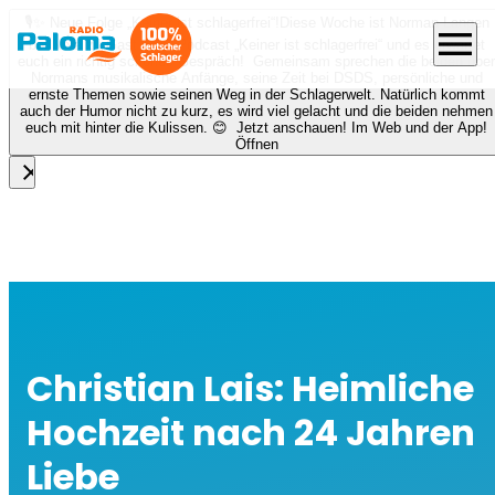
🎙️✨ Neue Folge „Keiner ist schlagerfrei“!
Diese Woche ist Norman Langen
menu
bei Nora zu Gast beim Podcast „Keiner ist schlagerfrei“ und es erwartet
euch ein richtig schönes Gespräch! Gemeinsam sprechen die beiden über
Normans musikalische Anfänge, seine Zeit bei DSDS, persönliche und
ernste Themen sowie seinen Weg in der Schlagerwelt. Natürlich kommt
auch der Humor nicht zu kurz, es wird viel gelacht und die beiden nehmen
euch mit hinter die Kulissen. 😊 Jetzt anschauen! Im Web und der App!
Öffnen
close
Christian Lais: Heimliche
Hochzeit nach 24 Jahren
Liebe