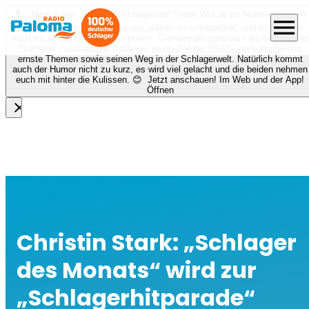
🎙️✨ Neue Folge „Keiner ist schlagerfrei“!
Diese Woche ist Norman Langen
menu
bei Nora zu Gast beim Podcast „Keiner ist schlagerfrei“ und es erwartet
euch ein richtig schönes Gespräch! Gemeinsam sprechen die beiden über
Normans musikalische Anfänge, seine Zeit bei DSDS, persönliche und
ernste Themen sowie seinen Weg in der Schlagerwelt. Natürlich kommt
auch der Humor nicht zu kurz, es wird viel gelacht und die beiden nehmen
euch mit hinter die Kulissen. 😊 Jetzt anschauen! Im Web und der App!
Öffnen
close
Christin Stark: „Schlager
des Monats“ wird zur
„Schlagerhitparade“