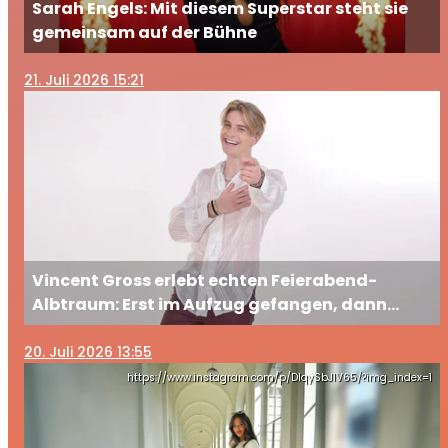
Sarah Engels: Mit diesem Superstar steht sie
gemeinsam auf der Bühne
21
. Juli 2026 15:21
Vincent Gross erlebt echten Feierabend-
Albtraum: Erst im Aufzug gefangen, dann
ausgesperrt
20
. Juli 2026 13:55
https://www.instagram.com/p/DIqySbJIV65/?img_index=1