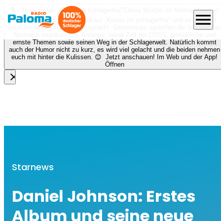
🎙️✨ Neue Folge „Keiner ist schlagerfrei“!
Diese Woche ist Norman Langen
menu
bei Nora zu Gast beim Podcast „Keiner ist schlagerfrei“ und es erwartet
euch ein richtig schönes Gespräch! Gemeinsam sprechen die beiden über
Normans musikalische Anfänge, seine Zeit bei DSDS, persönliche und
ernste Themen sowie seinen Weg in der Schlagerwelt. Natürlich kommt
auch der Humor nicht zu kurz, es wird viel gelacht und die beiden nehmen
euch mit hinter die Kulissen. 😊 Jetzt anschauen! Im Web und der App!
Öffnen
close
Starnews
Daniel Johnson: Erstes
Album und seine neue