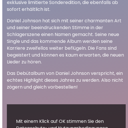
exklusive limitierte Sonderedition, die ebenfalls ab
sofort erhältlich ist.
Daniel Johnson hat sich mit seiner charmanten Art
und seiner beeindruckenden Stimme in der
Schlagerszene einen Namen gemacht. Seine neue
Single und das kommende Album werden seine
Karriere zweifellos weiter beflügeln. Die Fans sind
begeistert und können es kaum erwarten, die neuen
Lieder zu hören.
Das Debütalbum von Daniel Johnson verspricht, ein
echtes Highlight dieses Jahres zu werden. Also nicht
zögern und gleich vorbestellen!
Mit einem Klick auf OK stimmen Sie den