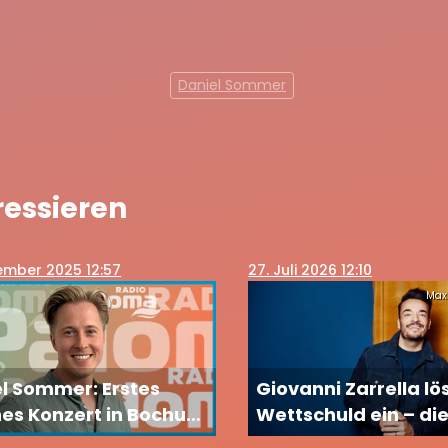
Daniel Sommer
ressieren
ember 2025 12:57
27
. Juli 2026 12:10
Max
l Sommer: Erstes
Giovanni Zarrella lö
es Konzert in Bochum
Wettschuld ein – di
t besonderen Gästen
Tattoo erinnert für