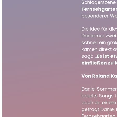
Schlagerszene 
Fernsehgarte
besonderer We
Die Idee für di
Daniel nur zwe
schnell ein grö
kamen direkt a
sagt:
„Es ist e
einfließen zu 
Von Roland Ka
Daniel Sommer h
bereits Songs f
auch an einem T
gefragt Daniel 
Fernsehgarten e