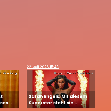
22
. Juli 2026 15:43
imilian König
Universal Music/ Daniel Priess
st
Sarah Engels: Mit diesem
eses
Superstar steht sie
 immer
gemeinsam auf der Bühne