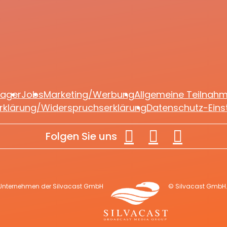
an die Kaulitz-Brüd
lager
Jobs
Marketing/Werbung
Allgemeine Teilnah
rklärung/Widerspruchserklärung
Datenschutz-Eins
Folgen Sie uns
 Unternehmen der Silvacast GmbH
© Silvacast GmbH. 