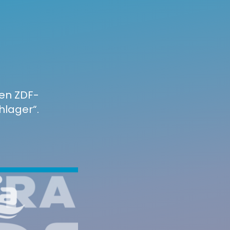
den ZDF-
lager“.