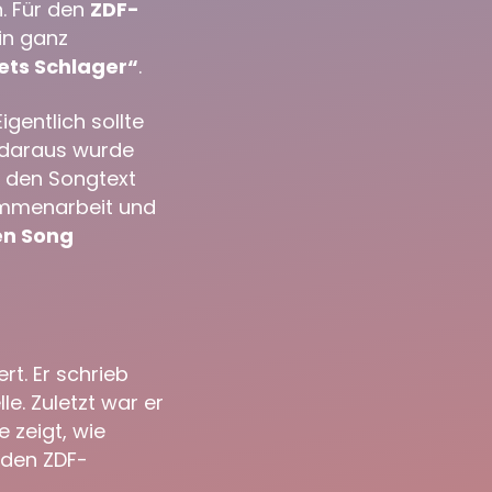
. Für den
ZDF-
in ganz
ts Schlager“
.
igentlich sollte
h daraus wurde
r den Songtext
sammenarbeit und
nen Song
rt. Er schrieb
le. Zuletzt war er
 zeigt, wie
r den ZDF-