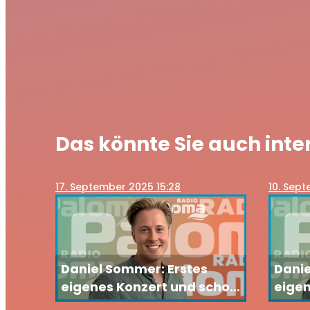
Das könnte Sie auch inte
17
. September 2025 15:28
10
. Sept
Daniel Sommer: Erstes
Danie
eigenes Konzert und schon
eigen
beim nächsten Schlager-
- mi