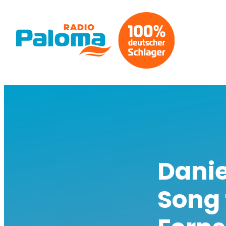
Danie
Song 