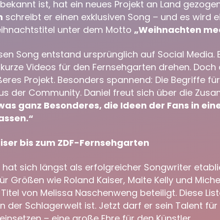
bekannt ist, hat ein neues Projekt an Land gezogen
n
schreibt er einen exklusiven Song – und es wird e
ihnachtstitel unter dem Motto
„Weihnachten mee
esen Song entstand ursprünglich auf Social Media. E
i kurze Videos für den Fernsehgarten drehen. Doc
ßeres Projekt. Besonders spannend: Die Begriffe fü
us der Community. Daniel freut sich über die Zu
twas ganz Besonderes, die Ideen der Fans in ei
lassen.“
iser bis zum ZDF-Fernsehgarten
at sich längst als erfolgreicher Songwriter etablie
ür Größen wie Roland Kaiser, Maite Kelly und Michel
itel von Melissa Naschenweng beteiligt. Diese Liste
in der Schlagerwelt ist. Jetzt darf er sein Talent fü
insetzen – eine große Ehre für den Künstler.