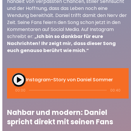
handelt von verpassten Chancen, stiller Sehnsucht
und der Hoffnung, dass das Leben noch eine
Wendung bereithält. Daniel trifft damit den Nerv der
Zeit. Seine Fans feiern den Song schon jetzt in den
Kommentaren auf Social Media. Auf Instagram
schreibt er:
„Ich bin so dankbar für eure
Nachrichten! Ihr zeigt mir, dass dieser Song
euch genauso berührt wie mich.“
play_arrow
Instagram-Story von Daniel Sommer
00:00
00:40
Nahbar und modern: Daniel
spricht direkt mit seinen Fans