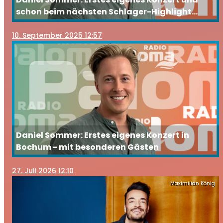
schon beim nächsten Schlager-Highlight
dabei
10
. September 2025 12:57
Daniel Sommer: Erstes eigenes Konzert in
Bochum - mit besonderen Gästen
27
. Juli 2026 12:10
Maximilian König