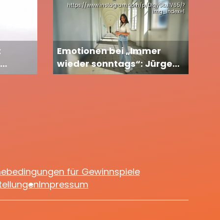
https://www.instagram.com/p/DIqySbJIV65/?
img_index=1
t
Emotionen bei „Immer
wieder sonntags“: Jürgen
ufzug
Drews begleitet Tochter
Joelina bei ihrem großen
TV-Auftritt
mebedingungen für Gewinnspiele
tellungen
Impressum