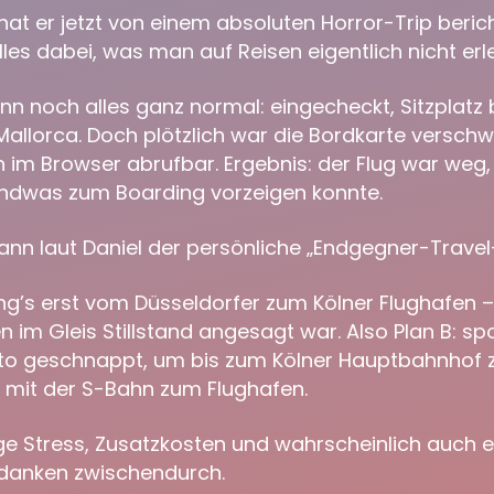
at er jetzt von einem absoluten Horror-Trip beric
alles dabei, was man auf Reisen eigentlich nicht e
ann noch alles ganz normal: eingecheckt, Sitzplat
Mallorca. Doch plötzlich war die Bordkarte versc
 im Browser abrufbar. Ergebnis: der Flug war weg,
ndwas zum Boarding vorzeigen konnte.
nn laut Daniel der persönliche „Endgegner-Travel
g’s erst vom Düsseldorfer zum Kölner Flughafen – 
im Gleis Stillstand angesagt war. Also Plan B: sp
to geschnappt, um bis zum Kölner Hauptbahnhof
r mit der S-Bahn zum Flughafen.
e Stress, Zusatzkosten und wahrscheinlich auch ei
danken zwischendurch.