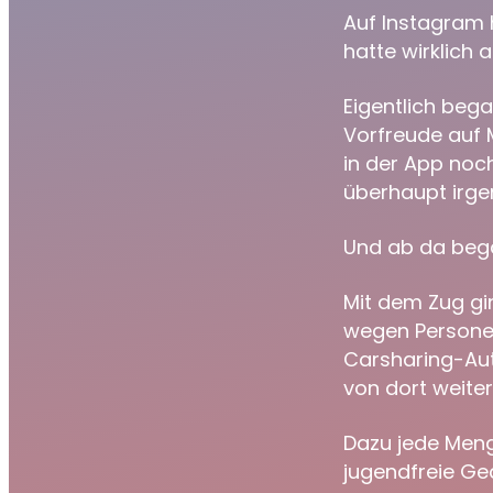
Auf Instagram h
hatte wirklich 
Eigentlich beg
Vorfreude auf 
in der App noch
überhaupt irge
Und ab da bega
Mit dem Zug gin
wegen Personen 
Carsharing-Au
von dort weite
Dazu jede Meng
jugendfreie Ge