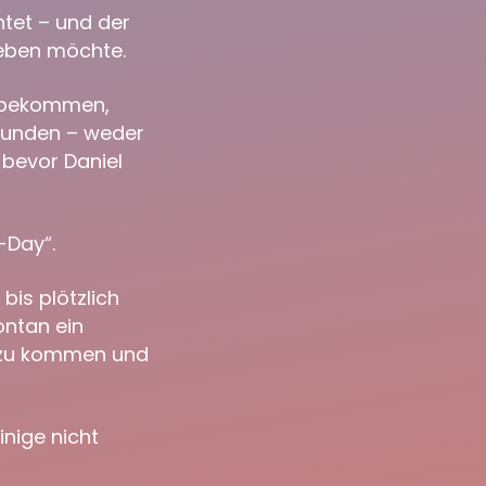
htet – und der
rleben möchte.
z bekommen,
hwunden – weder
 bevor Daniel
-Day“.
bis plötzlich
ontan ein
 zu kommen und
nige nicht