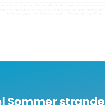
n bei Nora zu Gast beim Podcast „Keiner ist schlagerfrei“ und es erwartet
nste Themen sowie seinen Weg in der Schlagerwelt. Natürlich kommt auch der
hinter die Kulissen. 😊 Jetzt anschauen! Im Web und der App!
Öffnen
l Sommer strande