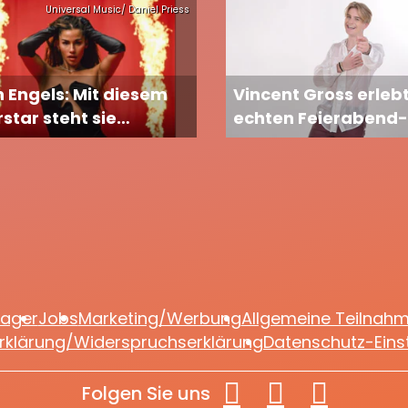
Universal Music/ Daniel Priess
 Engels: Mit diesem
Vincent Gross erleb
star steht sie
echten Feierabend-
insam auf der Bühne
Albtraum: Erst im A
gefangen, dann
ausgesperrt
lager
Jobs
Marketing/Werbung
Allgemeine Teilnah
rklärung/Widerspruchserklärung
Datenschutz-Eins
Folgen Sie uns