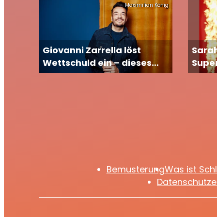
Maximilian König
Giovanni Zarrella löst
Sarah
Wettschuld ein – dieses
Super
Tattoo erinnert für immer
geme
an die Kaulitz-Brüder
Bemusterung
Was ist Sch
Datenschutze