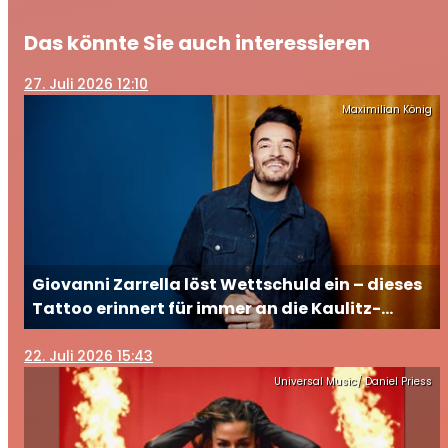
Das könnte Sie auch interessieren
27
. Juli 2026 12:10
Maximilian König
Giovanni Zarrella löst Wettschuld ein – dieses
Tattoo erinnert für immer an die Kaulitz-
Brüder
22
. Juli 2026 15:43
Universal Music/ Daniel Priess