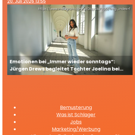
20
. Juli 2026 13:55
https://www.instagram.com/p/DIqySbJIV65/?img_index=1
Emotionen bei „Immer wieder sonntags“:
Jürgen Drews begleitet Tochter Joelina bei
ihrem großen TV-Auftritt
Bemusterung
Was ist Schlager
Jobs
Marketing/Werbung