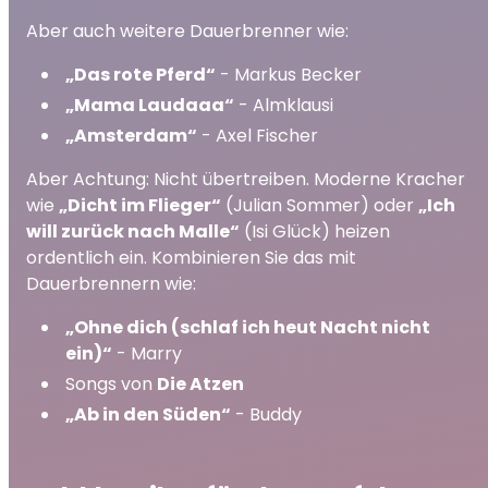
Aber auch weitere Dauerbrenner wie:
„Das rote Pferd“
- Markus Becker
„Mama Laudaaa“
- Almklausi
„Amsterdam“
- Axel Fischer
Aber Achtung: Nicht übertreiben. Moderne Kracher
wie
„Dicht im Flieger“
(Julian Sommer) oder
„Ich
will zurück nach Malle“
(Isi Glück) heizen
ordentlich ein. Kombinieren Sie das mit
Dauerbrennern wie:
„Ohne dich (schlaf ich heut Nacht nicht
ein)“
- Marry
Songs von
Die Atzen
„Ab in den Süden“
- Buddy