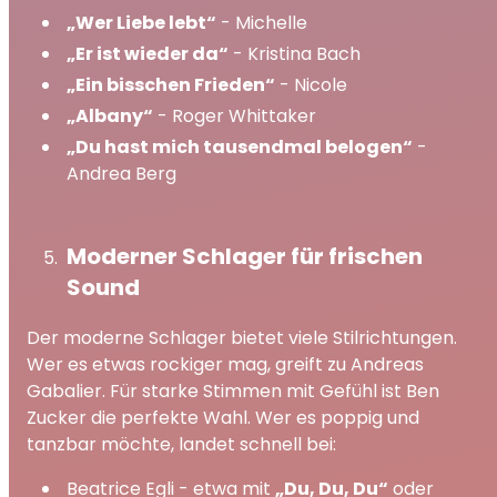
„Wer Liebe lebt“
- Michelle
„Er ist wieder da“
- Kristina Bach
„Ein bisschen Frieden“
- Nicole
„Albany“
- Roger Whittaker
„Du hast mich tausendmal belogen“
-
Andrea Berg
Moderner Schlager für frischen
Sound
Der moderne Schlager bietet viele Stilrichtungen.
Wer es etwas rockiger mag, greift zu Andreas
Gabalier. Für starke Stimmen mit Gefühl ist Ben
Zucker die perfekte Wahl. Wer es poppig und
tanzbar möchte, landet schnell bei:
Beatrice Egli - etwa mit
„Du, Du, Du“
oder