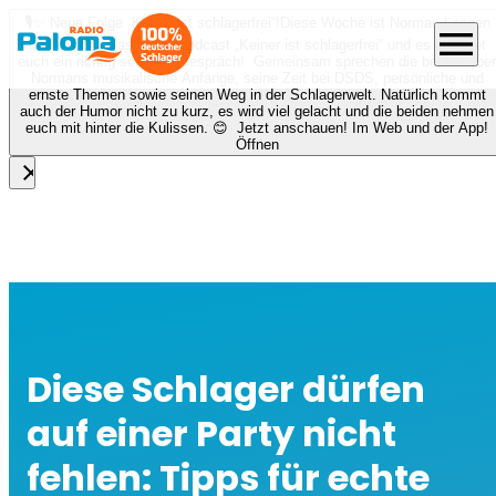
🎙️✨ Neue Folge „Keiner ist schlagerfrei“!
Diese Woche ist Norman Langen
menu
bei Nora zu Gast beim Podcast „Keiner ist schlagerfrei“ und es erwartet
euch ein richtig schönes Gespräch! Gemeinsam sprechen die beiden über
Normans musikalische Anfänge, seine Zeit bei DSDS, persönliche und
ernste Themen sowie seinen Weg in der Schlagerwelt. Natürlich kommt
auch der Humor nicht zu kurz, es wird viel gelacht und die beiden nehmen
euch mit hinter die Kulissen. 😊 Jetzt anschauen! Im Web und der App!
Öffnen
close
Diese Schlager dürfen
auf einer Party nicht
fehlen: Tipps für echte