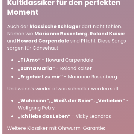
Kultklassiker für den perfekten
Moment
Auch der
klassische Schlager
darf nicht fehlen.
Namen wie
Marianne Rosenberg
,
Roland Kaiser
und
Howard Carpendale
sind Pflicht. Diese Songs
sorgen für Gänsehaut:
„Ti Amo“
- Howard Carpendale
„Santa Maria“
- Roland Kaiser
„Er gehört zu mir“
- Marianne Rosenberg
Und wenn’s wieder etwas schneller werden soll:
„Wahnsinn“
,
„Weiß der Geier“
,
„Verlieben“
-
Wolfgang Petry
„Ich liebe das Leben“
- Vicky Leandros
Weitere Klassiker mit Ohrwurm-Garantie: