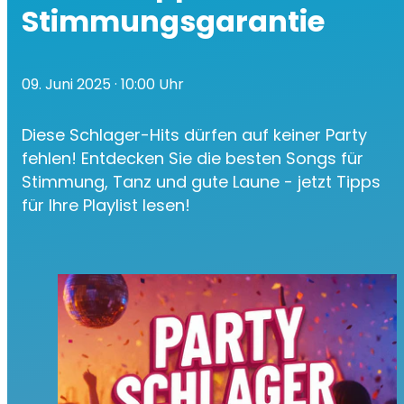
Stimmungsgarantie
09. Juni 2025
· 10:00 Uhr
Diese Schlager-Hits dürfen auf keiner Party
fehlen! Entdecken Sie die besten Songs für
Stimmung, Tanz und gute Laune - jetzt Tipps
für Ihre Playlist lesen!