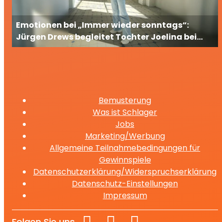
Emotionen bei „Immer wieder sonntags“:
Jürgen Drews begleitet Tochter Joelina bei
ihrem großen TV-Auftritt
Bemusterung
Was ist Schlager
Jobs
Marketing/Werbung
Allgemeine Teilnahmebedingungen für
Gewinnspiele
Datenschutzerklärung/Widerspruchserklärung
Datenschutz-Einstellungen
Impressum
Folgen Sie uns