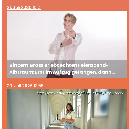
21
. Juli 2026 15:21
Vincent Gross erlebt echten Feierabend-
Albtraum: Erst im Aufzug gefangen, dann
ausgesperrt
20
. Juli 2026 13:55
https://www.instagram.com/p/DIqySbJIV65/?img_index=1