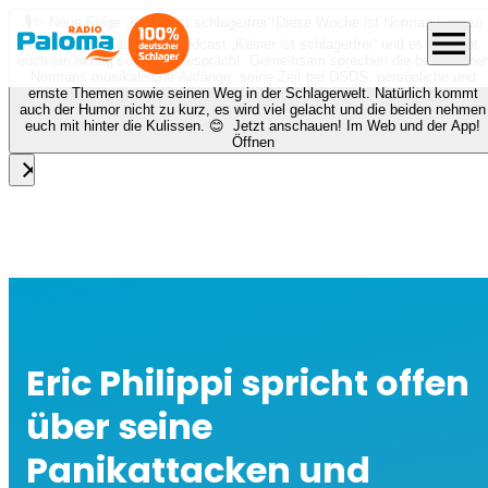
🎙️✨ Neue Folge „Keiner ist schlagerfrei“!
Diese Woche ist Norman Langen
menu
bei Nora zu Gast beim Podcast „Keiner ist schlagerfrei“ und es erwartet
euch ein richtig schönes Gespräch! Gemeinsam sprechen die beiden über
Normans musikalische Anfänge, seine Zeit bei DSDS, persönliche und
ernste Themen sowie seinen Weg in der Schlagerwelt. Natürlich kommt
auch der Humor nicht zu kurz, es wird viel gelacht und die beiden nehmen
euch mit hinter die Kulissen. 😊 Jetzt anschauen! Im Web und der App!
Öffnen
close
Eric Philippi spricht offen
über seine
Panikattacken und