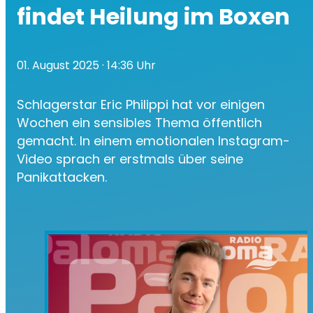
findet Heilung im Boxen
01. August 2025
· 14:36 Uhr
Schlagerstar Eric Philippi hat vor einigen
Wochen ein sensibles Thema öffentlich
gemacht. In einem emotionalen Instagram-
Video sprach er erstmals über seine
Panikattacken.