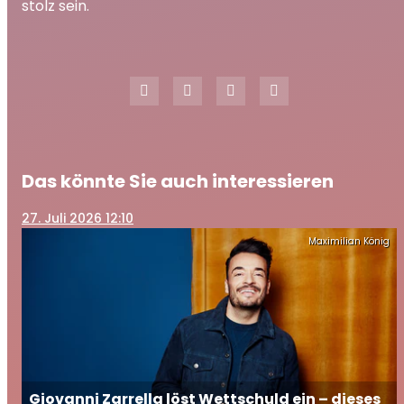
stolz sein.
Das könnte Sie auch interessieren
27
. Juli 2026 12:10
Maximilian König
Giovanni Zarrella löst Wettschuld ein – dieses