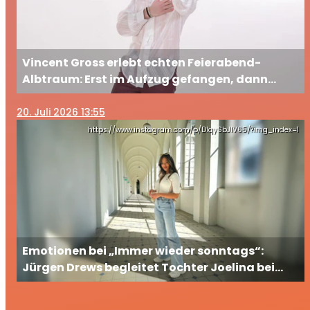
Vincent Gross erlebt echten Feierabend-
Albtraum: Erst im Aufzug gefangen, dann
ausgesperrt
20
. Juli 2026 13:55
https://www.instagram.com/p/DIqySbJIV65/?img_index=1
Emotionen bei „Immer wieder sonntags“:
Jürgen Drews begleitet Tochter Joelina bei
ihrem großen TV-Auftritt