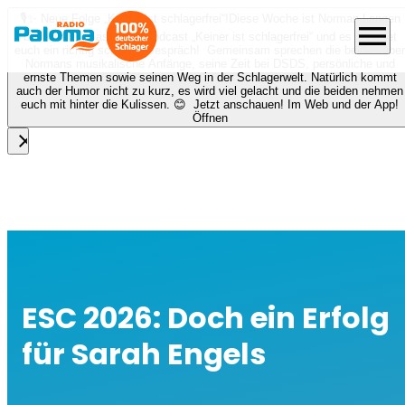
🎙️✨ Neue Folge „Keiner ist schlagerfrei“!
Diese Woche ist Norman Langen
menu
bei Nora zu Gast beim Podcast „Keiner ist schlagerfrei“ und es erwartet
euch ein richtig schönes Gespräch! Gemeinsam sprechen die beiden über
Normans musikalische Anfänge, seine Zeit bei DSDS, persönliche und
ernste Themen sowie seinen Weg in der Schlagerwelt. Natürlich kommt
auch der Humor nicht zu kurz, es wird viel gelacht und die beiden nehmen
euch mit hinter die Kulissen. 😊 Jetzt anschauen! Im Web und der App!
Öffnen
close
ESC 2026: Doch ein Erfolg
für Sarah Engels