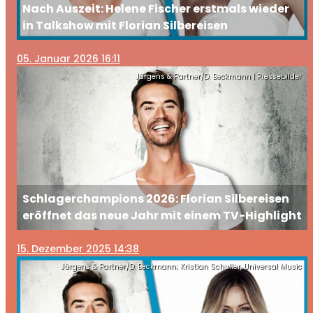
Nach Auszeit: Helene Fischer erstmals wieder
in Talkshow mit Florian Silbereisen
05
. Januar 2026 16:11
Jürgens & Partner/D. Beckmann | Pressebilder
Schlagerchampions 2026: Florian Silbereisen
eröffnet das neue Jahr mit einem TV-Highlight
15
. Dezember 2025 14:38
Jürgens & Partner/D. Beckmann; Kristian Schuller, Universal Music