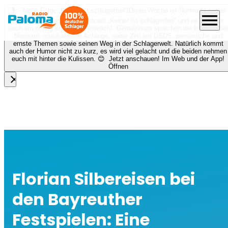
🎙️✨ Neue Folge „Keiner ist schlagerfrei“!
Diese Woche ist Norman Langen
menu
bei Nora zu Gast beim Podcast „Keiner ist schlagerfrei“ und es erwartet
euch ein richtig schönes Gespräch! Gemeinsam sprechen die beiden über
Normans musikalische Anfänge, seine Zeit bei DSDS, persönliche und
ernste Themen sowie seinen Weg in der Schlagerwelt. Natürlich kommt
auch der Humor nicht zu kurz, es wird viel gelacht und die beiden nehmen
euch mit hinter die Kulissen. 😊 Jetzt anschauen! Im Web und der App!
Öffnen
close
Florian Silbereisen bei
den Bayreuther
Festspielen: Eine