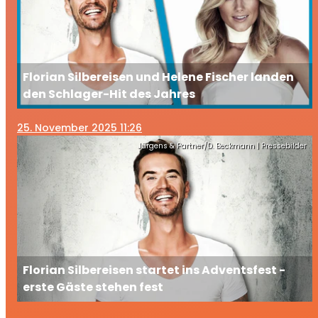
Florian Silbereisen und Helene Fischer landen
den Schlager-Hit des Jahres
25
. November 2025 11:26
Jürgens & Partner/D. Beckmann | Pressebilder
Florian Silbereisen startet ins Adventsfest -
erste Gäste stehen fest