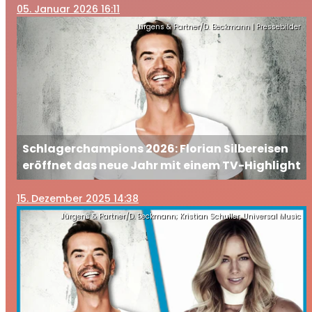
05
. Januar 2026 16:11
Jürgens & Partner/D. Beckmann | Pressebilder
Schlagerchampions 2026: Florian Silbereisen
eröffnet das neue Jahr mit einem TV-Highlight
15
. Dezember 2025 14:38
Jürgens & Partner/D. Beckmann; Kristian Schuller, Universal Music