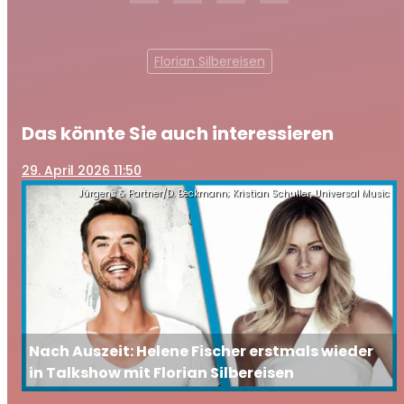
Florian Silbereisen
Das könnte Sie auch interessieren
29
. April 2026 11:50
Jürgens & Partner/D. Beckmann; Kristian Schuller, Universal Music
Nach Auszeit: Helene Fischer erstmals wieder
in Talkshow mit Florian Silbereisen