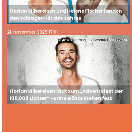
Florian Silbereisen und Helene Fischer landen
den Schlager-Hit des Jahres
21
. November 2025 17:01
Jürgens & Partner/D. Beckmann | Pressebilder
Florian Silbereisen lädt zum „Adventsfest der
100.000 Lichter“ - Erste Gäste stehen fest