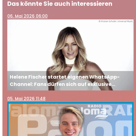
Das könnte Sie auch interessieren
06
. Mai 2026 06:00
Helene Fischer startet eigenen WhatsApp-
Channel: Fans dürfen sich auf exklusive
Einblicke freuen
05
. Mai 2026 11:48