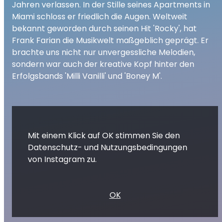
Jahren verlassen. In der Stille seines Apartments in
Miami schloss er friedlich die Augen. Weltweit
bekannt geworden durch seinen Hit 'Rocky', hat
Frank Farian die Musikwelt maßgeblich geprägt. Er
brachte uns nicht nur unvergessliche Melodien,
sondern war auch der kreative Kopf hinter den
Erfolgsbands 'Milli Vanilli' und 'Boney M'.
Mit einem Klick auf OK stimmen Sie den
Datenschutz- und Nutzungsbedingungen
von Instagram zu.
OK