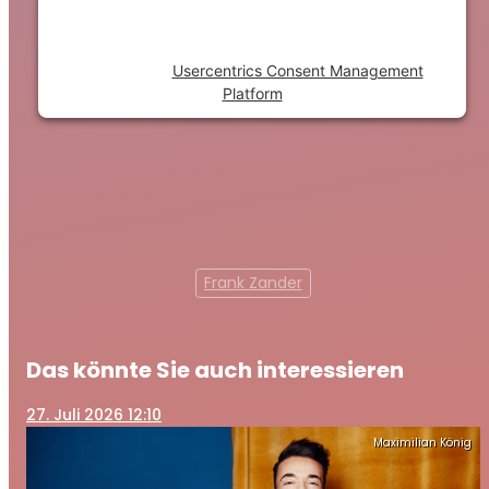
the site with their CMP to add this content
to the list of technologies used.
Powered by
Usercentrics Consent Management
Platform
Frank Zander
Das könnte Sie auch interessieren
27
. Juli 2026 12:10
Maximilian König