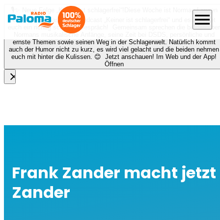
🎙️✨ Neue Folge „Keiner ist schlagerfrei“!
Diese Woche ist Norman Langen
menu
bei Nora zu Gast beim Podcast „Keiner ist schlagerfrei“ und es erwartet
euch ein richtig schönes Gespräch! Gemeinsam sprechen die beiden über
Normans musikalische Anfänge, seine Zeit bei DSDS, persönliche und
ernste Themen sowie seinen Weg in der Schlagerwelt. Natürlich kommt
auch der Humor nicht zu kurz, es wird viel gelacht und die beiden nehmen
euch mit hinter die Kulissen. 😊 Jetzt anschauen! Im Web und der App!
Öffnen
close
Frank Zander macht jetzt
Zander