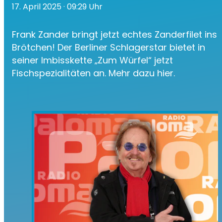
17. April 2025
· 09:29 Uhr
Frank Zander bringt jetzt echtes Zanderfilet ins
Brötchen! Der Berliner Schlagerstar bietet in
seiner Imbisskette „Zum Würfel“ jetzt
Fischspezialitäten an. Mehr dazu hier.