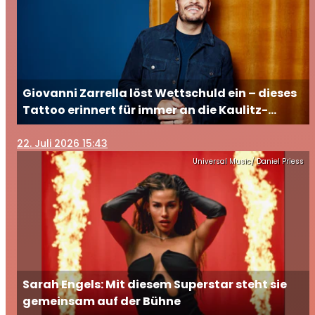
Giovanni Zarrella löst Wettschuld ein – dieses
Tattoo erinnert für immer an die Kaulitz-
Brüder
22
. Juli 2026 15:43
Universal Music/ Daniel Priess
Sarah Engels: Mit diesem Superstar steht sie
gemeinsam auf der Bühne