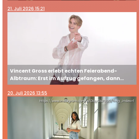
21
. Juli 2026 15:21
Vincent Gross erlebt echten Feierabend-
Albtraum: Erst im Aufzug gefangen, dann
ausgesperrt
20
. Juli 2026 13:55
https://www.instagram.com/p/DIqySbJIV65/?img_index=1