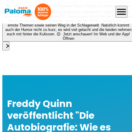
🎙️✨ Neue Folge „Keiner ist schlagerfrei“!
Diese Woche ist Norman Langen
menu
bei Nora zu Gast beim Podcast „Keiner ist schlagerfrei“ und es erwartet
euch ein richtig schönes Gespräch! Gemeinsam sprechen die beiden über
Normans musikalische Anfänge, seine Zeit bei DSDS, persönliche und
ernste Themen sowie seinen Weg in der Schlagerwelt. Natürlich kommt
auch der Humor nicht zu kurz, es wird viel gelacht und die beiden nehmen
euch mit hinter die Kulissen. 😊 Jetzt anschauen! Im Web und der App!
Öffnen
close
Freddy Quinn
veröffentlicht "Die
Autobiografie: Wie es