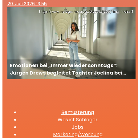
20
. Juli 2026 13:55
https://www.instagram.com/p/DIqySbJIV65/?img_index=1
Emotionen bei „Immer wieder sonntags“:
Jürgen Drews begleitet Tochter Joelina bei
ihrem großen TV-Auftritt
Bemusterung
Was ist Schlager
Jobs
Marketing/Werbung