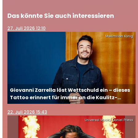
Das könnte Sie auch interessieren
27
. Juli 2026 12:10
Maximilian König
Giovanni Zarrella löst Wettschuld ein – dieses
Tattoo erinnert für immer an die Kaulitz-
Brüder
22
. Juli 2026 15:43
Universal Music/ Daniel Priess