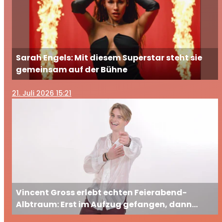
Sarah Engels: Mit diesem Superstar steht sie
gemeinsam auf der Bühne
21
. Juli 2026 15:21
Vincent Gross erlebt echten Feierabend-
Albtraum: Erst im Aufzug gefangen, dann
ausgesperrt