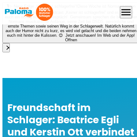
🎙️✨ Neue Folge „Keiner ist schlagerfrei“!
Diese Woche ist Norman Langen
menu
bei Nora zu Gast beim Podcast „Keiner ist schlagerfrei“ und es erwartet
euch ein richtig schönes Gespräch! Gemeinsam sprechen die beiden über
Normans musikalische Anfänge, seine Zeit bei DSDS, persönliche und
ernste Themen sowie seinen Weg in der Schlagerwelt. Natürlich kommt
auch der Humor nicht zu kurz, es wird viel gelacht und die beiden nehmen
euch mit hinter die Kulissen. 😊 Jetzt anschauen! Im Web und der App!
Öffnen
close
Freundschaft im
Schlager: Beatrice Egli
und Kerstin Ott verbindet