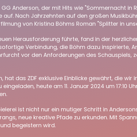
G Anderson, der mit Hits wie "Sommernacht in Ro
iere auf. Nach Jahrzehnten auf den großen Musikbü
erfilmung von Kristina Böhms Roman "Splitter in uns
euen Herausforderung führte, fand in der herzlic
sofortige Verbindung, die Böhm dazu inspirierte, A
rfurcht vor den Anforderungen des Schauspiels, ze
 hat das ZDF exklusive Einblicke gewährt, die wir
 eingeladen, heute am 11. Januar 2024 um 17:10 U
en.
erei ist nicht nur ein mutiger Schritt in Andersons 
Drangs, neue kreative Pfade zu erkunden. Mit Span
 und begeistern wird.