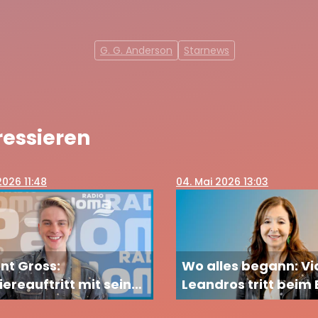
G. G. Anderson
Starnews
ressieren
2026 11:48
04
. Mai 2026 13:03
nt Gross:
Wo alles begann: Vi
ereauftritt mit seiner
Leandros tritt beim
ndin
2026 in Wien auf