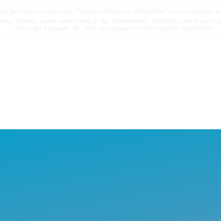
n bei Nora zu Gast beim Podcast „Keiner ist schlagerfrei“ und es erwartet
nste Themen sowie seinen Weg in der Schlagerwelt. Natürlich kommt auch der
hinter die Kulissen. 😊 Jetzt anschauen! Im Web und der App!
Öffnen