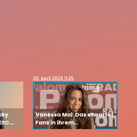
30
. April 2026 11:25
cky
Vanessa Mai: Das erwartet
 ESC
Fans in ihrem
Geburtstagsmonat