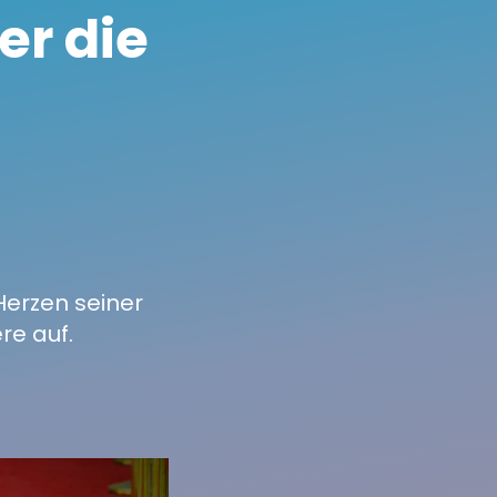
er die
Herzen seiner
re auf.