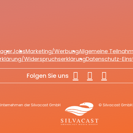
lager
Jobs
Marketing/Werbung
Allgemeine Teilnah
rklärung/Widerspruchserklärung
Datenschutz-Eins
Folgen Sie uns
 Unternehmen der Silvacast GmbH
© Silvacast GmbH. 