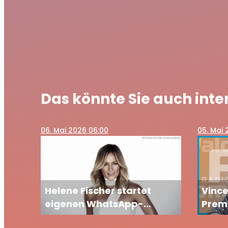
Das könnte Sie auch inte
06
. Mai 2026 06:00
05
. Mai 
Helene Fischer startet
Vince
eigenen WhatsApp-
Premi
Channel: Fans dürfen sich
Freu