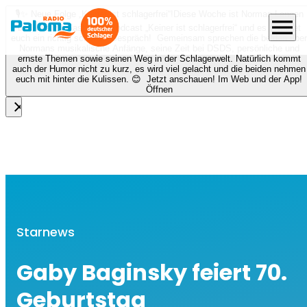
🎙️✨ Neue Folge „Keiner ist schlagerfrei“!
Diese Woche ist Norman Langen
menu
bei Nora zu Gast beim Podcast „Keiner ist schlagerfrei“ und es erwartet
euch ein richtig schönes Gespräch! Gemeinsam sprechen die beiden über
Normans musikalische Anfänge, seine Zeit bei DSDS, persönliche und
ernste Themen sowie seinen Weg in der Schlagerwelt. Natürlich kommt
auch der Humor nicht zu kurz, es wird viel gelacht und die beiden nehmen
euch mit hinter die Kulissen. 😊 Jetzt anschauen! Im Web und der App!
Öffnen
close
Starnews
Gaby Baginsky feiert 70.
Geburtstag