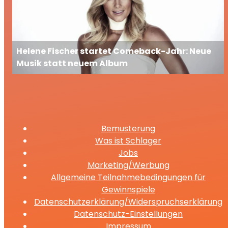
Helene Fischer startet Comeback-Jahr: Neue
Musik statt neuem Album
Bemusterung
Was ist Schlager
Jobs
Marketing/Werbung
Allgemeine Teilnahmebedingungen für
Gewinnspiele
Datenschutzerklärung/Widerspruchserklärung
Datenschutz-Einstellungen
Impressum