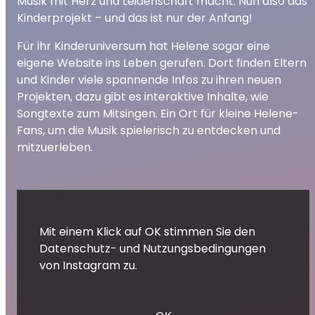
Musik mit Herz und Leidenschaft macht. Nun also das
Kinderprojekt – und das ist nur der Anfang!
Für ihr Kinderuniversum hat Helene sogar eine
eigene Website ins Leben gerufen. Dort finden Eltern
und Kinder viele spannende Infos zu ihren neuen
Projekten, dazu gibt es interaktive Inhalte, wie
Songtexte zum Mitsingen. Ein Ort für kleine Helene-
Fans, um die Musik spielerisch zu entdecken und
mitzuerleben.
Mit einem Klick auf OK stimmen Sie den
Datenschutz- und Nutzungsbedingungen
von Instagram zu.