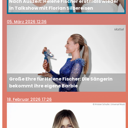
Nach Auszeit: Helene Fischer erstmals wieder
in Talkshow mit Florian Silbereisen
05
. März 2026 12:36
Mattel
Große Ehre für Helene Fischer: Die Sängerin
bekommt ihre eigene Barbie
18
. Februar 2026 17:26