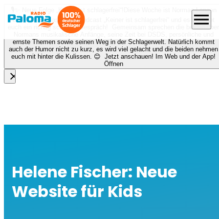
🎙️✨ Neue Folge „Keiner ist schlagerfrei“!
Diese Woche ist Norman Langen
menu
bei Nora zu Gast beim Podcast „Keiner ist schlagerfrei“ und es erwartet
euch ein richtig schönes Gespräch! Gemeinsam sprechen die beiden über
Normans musikalische Anfänge, seine Zeit bei DSDS, persönliche und
ernste Themen sowie seinen Weg in der Schlagerwelt. Natürlich kommt
auch der Humor nicht zu kurz, es wird viel gelacht und die beiden nehmen
euch mit hinter die Kulissen. 😊 Jetzt anschauen! Im Web und der App!
Öffnen
close
Helene Fischer: Neue
Website für Kids