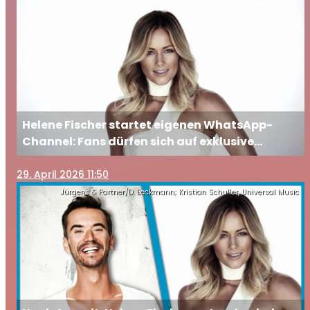
Helene Fischer startet eigenen WhatsApp-
Channel: Fans dürfen sich auf exklusive
Einblicke freuen
29
. April 2026 11:50
Jürgens & Partner/D. Beckmann; Kristian Schuller, Universal Music