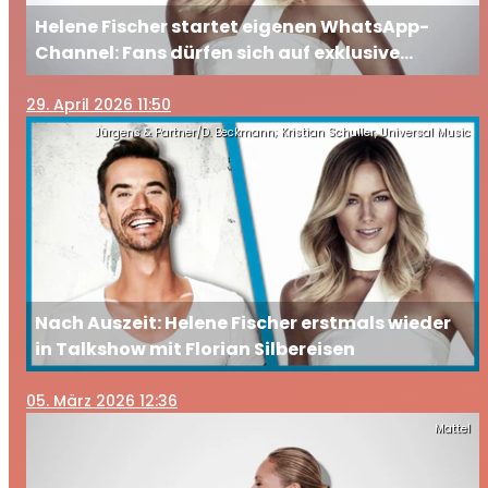
Helene Fischer startet eigenen WhatsApp-
Channel: Fans dürfen sich auf exklusive
Einblicke freuen
29
. April 2026 11:50
Jürgens & Partner/D. Beckmann; Kristian Schuller, Universal Music
Nach Auszeit: Helene Fischer erstmals wieder
in Talkshow mit Florian Silbereisen
05
. März 2026 12:36
Mattel