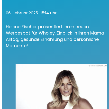
06. Februar 2025
· 15:14 Uhr
Helene Fischer präsentiert ihren neuen
Werbespot für Wholey. Einblick in ihren Mama-
Alltag, gesunde Ernährung und persönliche
Momente!