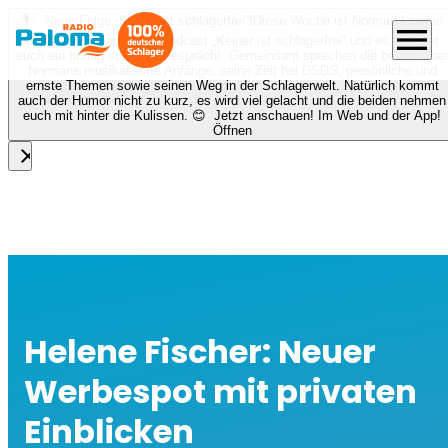
🎙️✨ Neue Folge „Keiner ist schlagerfrei“!
Diese Woche ist Norman Langen
menu
bei Nora zu Gast beim Podcast „Keiner ist schlagerfrei“ und es erwartet
euch ein richtig schönes Gespräch! Gemeinsam sprechen die beiden über
Normans musikalische Anfänge, seine Zeit bei DSDS, persönliche und
ernste Themen sowie seinen Weg in der Schlagerwelt. Natürlich kommt
auch der Humor nicht zu kurz, es wird viel gelacht und die beiden nehmen
euch mit hinter die Kulissen. 😊 Jetzt anschauen! Im Web und der App!
Öffnen
close
Helene Fischer: Neuer
Werbespot mit privaten
Einblicken