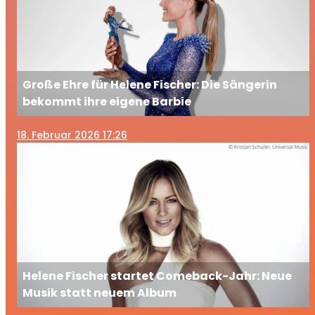
Große Ehre für Helene Fischer: Die Sängerin
bekommt ihre eigene Barbie
18
. Februar 2026 17:26
Helene Fischer startet Comeback-Jahr: Neue
Musik statt neuem Album