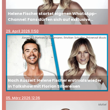
Helene Fischer startet eigenen WhatsApp-
Channel: Fans dürfen sich auf exklusive
Einblicke freuen
29
. April 2026 11:50
Jürgens & Partner/D. Beckmann; Kristian Schuller, Universal Music
Nach Auszeit: Helene Fischer erstmals wieder
in Talkshow mit Florian Silbereisen
05
. März 2026 12:36
Mattel