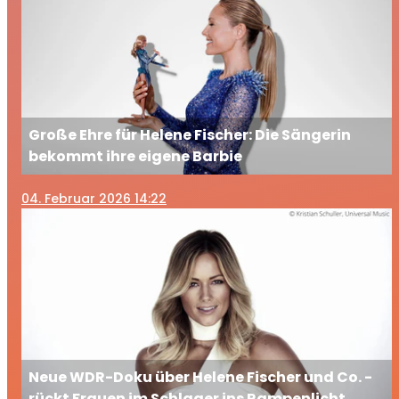
Große Ehre für Helene Fischer: Die Sängerin
bekommt ihre eigene Barbie
04
. Februar 2026 14:22
Neue WDR-Doku über Helene Fischer und Co. -
rückt Frauen im Schlager ins Rampenlicht