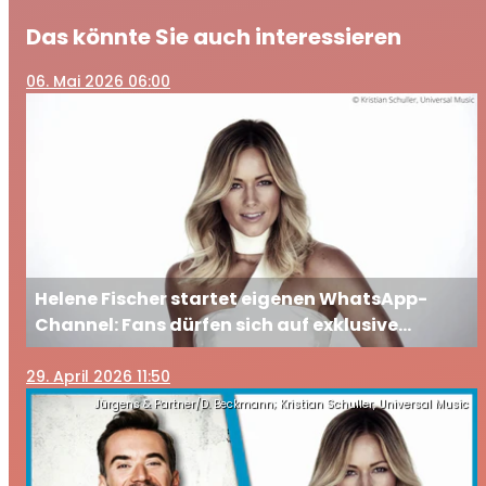
Das könnte Sie auch interessieren
06
. Mai 2026 06:00
Helene Fischer startet eigenen WhatsApp-
Channel: Fans dürfen sich auf exklusive
Einblicke freuen
29
. April 2026 11:50
Jürgens & Partner/D. Beckmann; Kristian Schuller, Universal Music