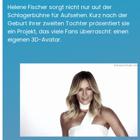
Helene Fischer sorgt nicht nur auf der
Schlagerbühne für Aufsehen. Kurz nach der
Geburt ihrer zweiten Tochter präsentiert sie
ein Projekt, das viele Fans überrascht: einen
eigenen 3D-Avatar.