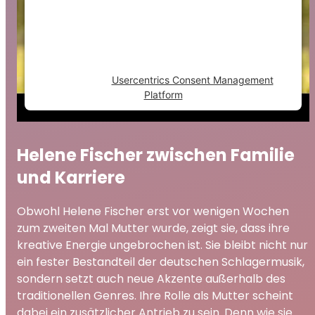
trackers that are not disclosed to the
visitor. The website owner needs to setup
the site with their CMP to add this content
to the list of technologies used.
Powered by
Usercentrics Consent Management
Platform
Helene Fischer zwischen Familie
und Karriere
Obwohl Helene Fischer erst vor wenigen Wochen
zum zweiten Mal Mutter wurde, zeigt sie, dass ihre
kreative Energie ungebrochen ist. Sie bleibt nicht nur
ein fester Bestandteil der deutschen Schlagermusik,
sondern setzt auch neue Akzente außerhalb des
traditionellen Genres. Ihre Rolle als Mutter scheint
dabei ein zusätzlicher Antrieb zu sein. Denn wie sie