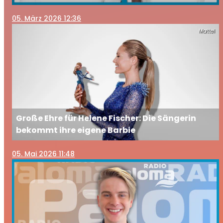
05
. März 2026 12:36
Mattel
Große Ehre für Helene Fischer: Die Sängerin
bekommt ihre eigene Barbie
05
. Mai 2026 11:48