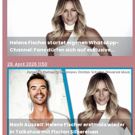
Helene Fischer startet eigenen WhatsApp-
Channel: Fans dürfen sich auf exklusive
Einblicke freuen
29
. April 2026 11:50
Jürgens & Partner/D. Beckmann; Kristian Schuller, Universal Music
Nach Auszeit: Helene Fischer erstmals wieder
in Talkshow mit Florian Silbereisen