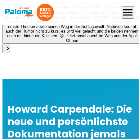
🎙️✨ Neue Folge „Keiner ist schlagerfrei“!
Diese Woche ist Norman Langen
menu
bei Nora zu Gast beim Podcast „Keiner ist schlagerfrei“ und es erwartet
euch ein richtig schönes Gespräch! Gemeinsam sprechen die beiden über
Normans musikalische Anfänge, seine Zeit bei DSDS, persönliche und
ernste Themen sowie seinen Weg in der Schlagerwelt. Natürlich kommt
auch der Humor nicht zu kurz, es wird viel gelacht und die beiden nehmen
euch mit hinter die Kulissen. 😊 Jetzt anschauen! Im Web und der App!
Öffnen
close
Howard Carpendale: Die
neue und persönlichste
Dokumentation jemals