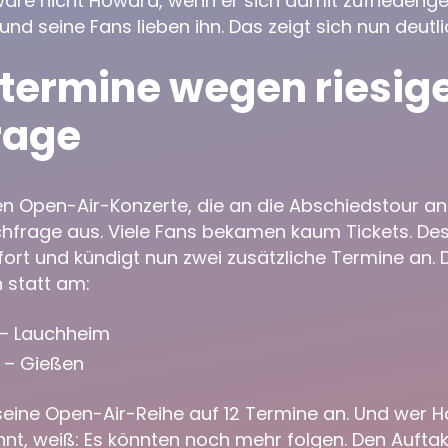
re nicht Howard, wenn er sich damit zufriedenge
 und seine Fans lieben ihn. Das zeigt sich nun deutli
termine wegen riesig
rage
en Open-Air-Konzerte, die an die Abschiedstour an
chfrage aus. Viele Fans bekamen kaum Tickets. Des
ort und kündigt nun zwei zusätzliche Termine an. 
 statt am:
 – Lauchheim
 – Gießen
eine Open-Air-Reihe auf 12 Termine an. Und wer 
nt, weiß: Es könnten noch mehr folgen. Den Aufta