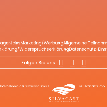
Weihnachtsalbum
lager
Jobs
Marketing/Werbung
Allgemeine Teilnah
rklärung/Widerspruchserklärung
Datenschutz-Eins
Folgen Sie uns
 Unternehmen der Silvacast GmbH
© Silvacast GmbH. 