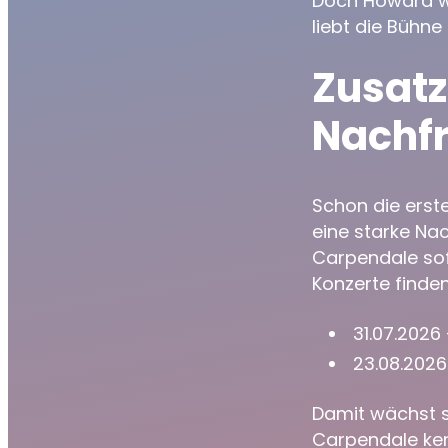
Doch Howard wä
liebt die Bühne
Zusatz
Nachf
Schon die erst
eine starke Na
Carpendale sof
Konzerte finden
31.07.2026
23.08.2026
Damit wächst s
Carpendale ken