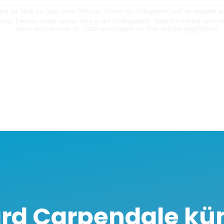
n bei Nora zu Gast beim Podcast „Keiner ist schlagerfrei“ und es erwartet
nste Themen sowie seinen Weg in der Schlagerwelt. Natürlich kommt auch der
hinter die Kulissen. 😊 Jetzt anschauen! Im Web und der App!
Öffnen
rd Carpendale kü