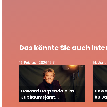
Das könnte Sie auch inte
19
. Februar 2026 17:51
14
. Janu
Howard Carpendale im
Howa
Jubiläumsjahr:
80 Ja
Schlagerstar kritisiert