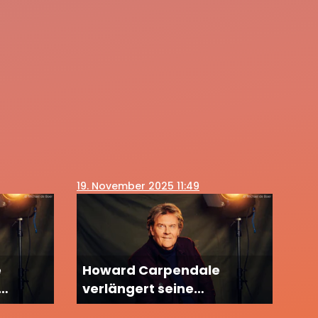
19
. November 2025 11:49
e
Howard Carpendale
verlängert seine
Abschiedstournee und alle