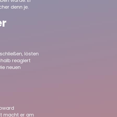
ben würde. Er
cher denn je.
er
schließen, lösten
halb reagiert
Die neuen
Howard
kt macht er am