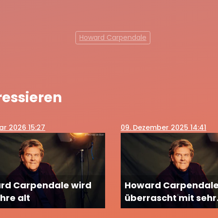
Howard Carpendale
ressieren
ar 2026 15:27
09
. Dezember 2025 14:41
rd Carpendale wird
Howard Carpendal
hre alt
überrascht mit sehr
persönlichem