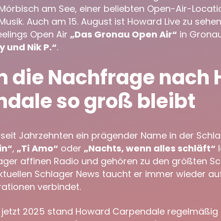
n Mörbisch am See, einer beliebten Open-Air-Locat
Musik. Auch am 15. August ist Howard Live zu sehe
lings Open Air
„Das Gronau Open Air“
in Grona
y und Nik P.“
.
 die Nachfrage nach
dale so groß bleibt
 seit Jahrzehnten ein prägender Name in der Schlag
in“
,
„Ti Amo“
oder
„Nachts, wenn alles schläft“
l
ager affinen Radio und gehören zu den größten Sch
aktuellen Schlager News taucht er immer wieder auf,
ationen verbindet.
 jetzt 2025 stand Howard Carpendale regelmäßig