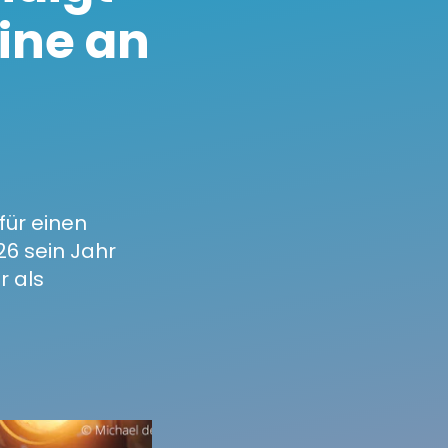
ine an
für einen
26 sein Jahr
r als