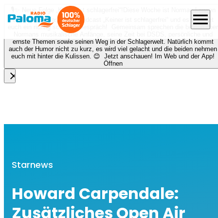
🎙️✨ Neue Folge „Keiner ist schlagerfrei“!
Diese Woche ist Norman Langen
menu
bei Nora zu Gast beim Podcast „Keiner ist schlagerfrei“ und es erwartet
euch ein richtig schönes Gespräch! Gemeinsam sprechen die beiden über
Normans musikalische Anfänge, seine Zeit bei DSDS, persönliche und
ernste Themen sowie seinen Weg in der Schlagerwelt. Natürlich kommt
auch der Humor nicht zu kurz, es wird viel gelacht und die beiden nehmen
euch mit hinter die Kulissen. 😊 Jetzt anschauen! Im Web und der App!
Öffnen
close
Starnews
Howard Carpendale:
Zusätzliches Open Air