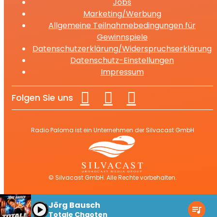
Jobs
Marketing/Werbung
Allgemeine Teilnahmebedingungen für
Gewinnspiele
Datenschutzerklärung/Widerspruchserklärung
Datenschutz-Einstellungen
Impressum
Folgen Sie uns
Radio Paloma ist ein Unternehmen der Silvacast GmbH
© Silvacast GmbH. Alle Rechte vorbehalten.
Jörg Bausch
play_arrow
queue_music
Totale Chaoten