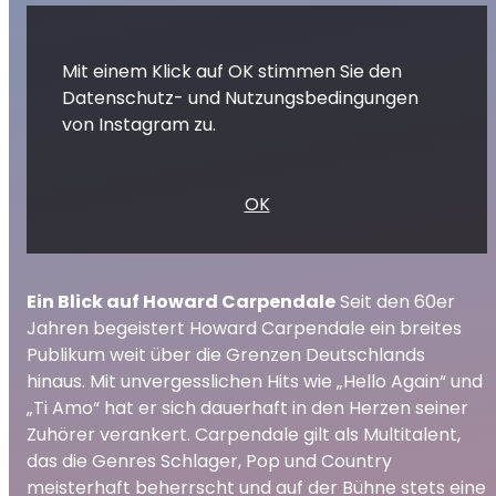
Mit einem Klick auf OK stimmen Sie den
Datenschutz- und Nutzungsbedingungen
von Instagram zu.
OK
Ein Blick auf Howard Carpendale
Seit den 60er
Jahren begeistert Howard Carpendale ein breites
Publikum weit über die Grenzen Deutschlands
hinaus. Mit unvergesslichen Hits wie „Hello Again“ und
„Ti Amo“ hat er sich dauerhaft in den Herzen seiner
Zuhörer verankert. Carpendale gilt als Multitalent,
das die Genres Schlager, Pop und Country
meisterhaft beherrscht und auf der Bühne stets eine