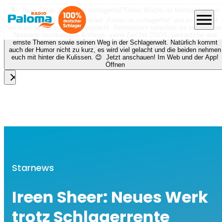
🎙️✨ Neue Folge „Keiner ist schlagerfrei“!
Diese Woche ist Norman Langen
menu
bei Nora zu Gast beim Podcast „Keiner ist schlagerfrei“ und es erwartet
euch ein richtig schönes Gespräch! Gemeinsam sprechen die beiden über
Normans musikalische Anfänge, seine Zeit bei DSDS, persönliche und
ernste Themen sowie seinen Weg in der Schlagerwelt. Natürlich kommt
auch der Humor nicht zu kurz, es wird viel gelacht und die beiden nehmen
euch mit hinter die Kulissen. 😊 Jetzt anschauen! Im Web und der App!
Öffnen
close
Starnews
Ireen Sheer: Neues Werk
trotz Schlagerrente