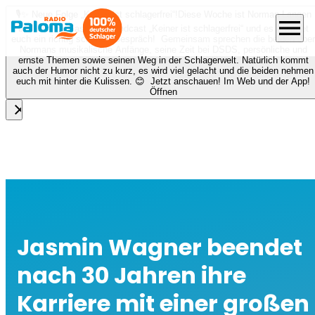
🎙️✨ Neue Folge „Keiner ist schlagerfrei“!
Diese Woche ist Norman Langen
menu
bei Nora zu Gast beim Podcast „Keiner ist schlagerfrei“ und es erwartet
euch ein richtig schönes Gespräch! Gemeinsam sprechen die beiden über
Normans musikalische Anfänge, seine Zeit bei DSDS, persönliche und
ernste Themen sowie seinen Weg in der Schlagerwelt. Natürlich kommt
auch der Humor nicht zu kurz, es wird viel gelacht und die beiden nehmen
euch mit hinter die Kulissen. 😊 Jetzt anschauen! Im Web und der App!
Öffnen
close
Jasmin Wagner beendet
nach 30 Jahren ihre
Karriere mit einer großen