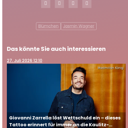
Blümchen
Jasmin Wagner
Das könnte Sie auch interessieren
27
. Juli 2026 12:10
Maximilian König
Giovanni Zarrella löst Wettschuld ein – dieses
Tattoo erinnert für immer an die Kaulitz-