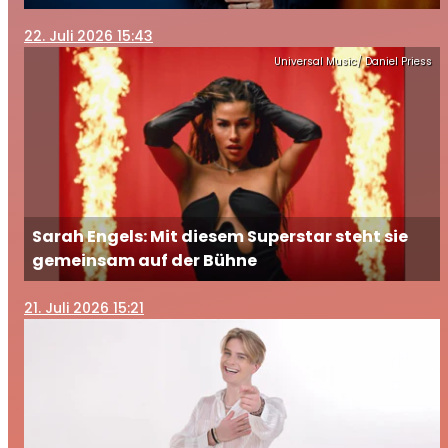
Brüder
22
. Juli 2026 15:43
Universal Music/ Daniel Priess
Sarah Engels: Mit diesem Superstar steht sie
gemeinsam auf der Bühne
21
. Juli 2026 15:21