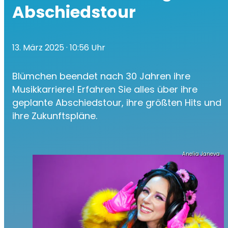
Abschiedstour
13. März 2025
· 10:56 Uhr
Blümchen beendet nach 30 Jahren ihre
Musikkarriere! Erfahren Sie alles über ihre
geplante Abschiedstour, ihre größten Hits und
ihre Zukunftspläne.
Anelia Janeva