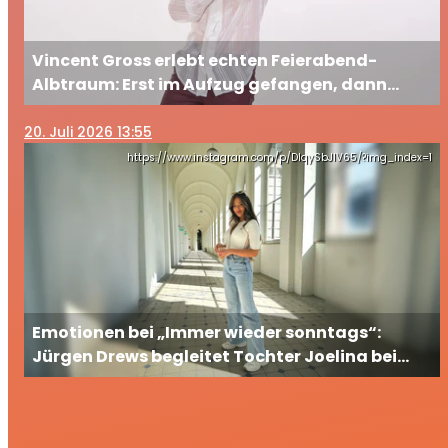
Vincent Gross erlebt echten Feierabend-
Albtraum: Erst im Aufzug gefangen, dann
ausgesperrt
20
. Juli 2026 13:55
https://www.instagram.com/p/DIqySbJIV65/?img_index=1
Emotionen bei „Immer wieder sonntags“:
Jürgen Drews begleitet Tochter Joelina bei
ihrem großen TV-Auftritt