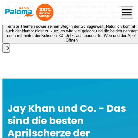
🎙️✨ Neue Folge „Keiner ist schlagerfrei“!
Diese Woche ist Norman Langen
menu
bei Nora zu Gast beim Podcast „Keiner ist schlagerfrei“ und es erwartet
euch ein richtig schönes Gespräch! Gemeinsam sprechen die beiden über
Normans musikalische Anfänge, seine Zeit bei DSDS, persönliche und
ernste Themen sowie seinen Weg in der Schlagerwelt. Natürlich kommt
auch der Humor nicht zu kurz, es wird viel gelacht und die beiden nehmen
euch mit hinter die Kulissen. 😊 Jetzt anschauen! Im Web und der App!
Öffnen
close
Jay Khan und Co. - Das
sind die besten
Aprilscherze der