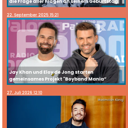
die Frage aller Fragen an seinem Geburtstag
22
. September 2025 15:21
Jay Khan und Eloy de Jong starten
gemeinsames Projekt "Boyband Mania“
27
. Juli 2026 12:10
Maximilian König