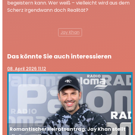
begeistern kann. Wer weiß – vielleicht wird aus dem
Scherz irgendwann doch Realität?
Jay Khan
Das könnte Sie auch interessieren
08
. April 2026 11:12
Romantischer Heiratsantrag: Jay Khan stellt