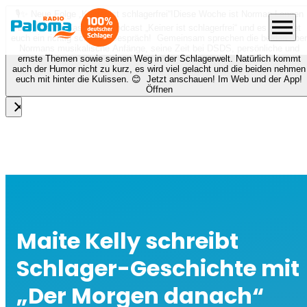
🎙️✨ Neue Folge „Keiner ist schlagerfrei“!
Diese Woche ist Norman Langen
menu
bei Nora zu Gast beim Podcast „Keiner ist schlagerfrei“ und es erwartet
euch ein richtig schönes Gespräch! Gemeinsam sprechen die beiden über
Normans musikalische Anfänge, seine Zeit bei DSDS, persönliche und
ernste Themen sowie seinen Weg in der Schlagerwelt. Natürlich kommt
auch der Humor nicht zu kurz, es wird viel gelacht und die beiden nehmen
euch mit hinter die Kulissen. 😊 Jetzt anschauen! Im Web und der App!
Öffnen
close
Maite Kelly schreibt
Schlager-Geschichte mit
„Der Morgen danach“