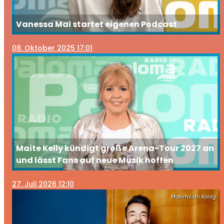
Vanessa Mai startet eigenen Podcast
08
. Oktober 2025 17:01
Maite Kelly kündigt große Arena-Tour 2027 an
und lässt Fans auf neue Musik hoffen
27
. Juli 2026 12:10
Maximilian König