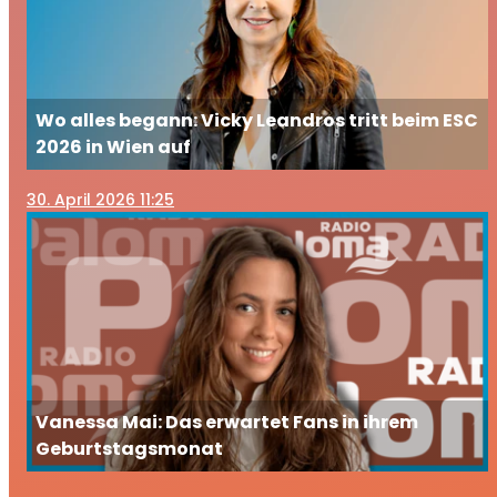
Wo alles begann: Vicky Leandros tritt beim ESC
2026 in Wien auf
30
. April 2026 11:25
Vanessa Mai: Das erwartet Fans in ihrem
Geburtstagsmonat