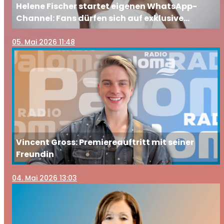
Helene Fischer startet eigenen WhatsApp-
Channel: Fans dürfen sich auf exklusive
Einblicke freuen
05
. Mai 2026 11:48
Vincent Gross: Premiereauftritt mit seiner
Freundin
04
. Mai 2026 13:03