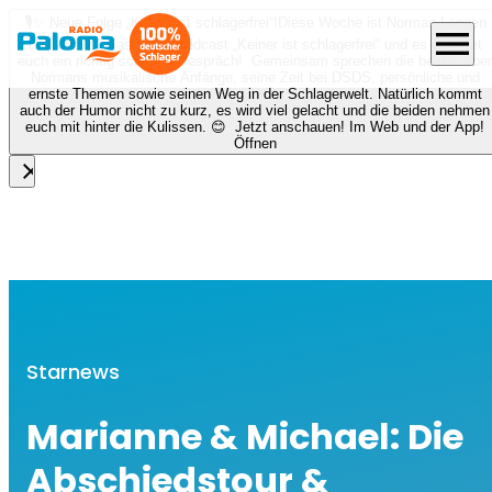
🎙️✨ Neue Folge „Keiner ist schlagerfrei“!
Diese Woche ist Norman Langen
menu
bei Nora zu Gast beim Podcast „Keiner ist schlagerfrei“ und es erwartet
euch ein richtig schönes Gespräch! Gemeinsam sprechen die beiden über
Normans musikalische Anfänge, seine Zeit bei DSDS, persönliche und
ernste Themen sowie seinen Weg in der Schlagerwelt. Natürlich kommt
auch der Humor nicht zu kurz, es wird viel gelacht und die beiden nehmen
euch mit hinter die Kulissen. 😊 Jetzt anschauen! Im Web und der App!
Öffnen
close
Starnews
Marianne & Michael: Die
Abschiedstour &