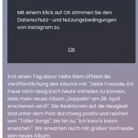
Mit einem Klick auf OK stimmen Sie den
Datenschutz- und Nutzungsbedingungen
von Instagram zu.
OK
Erst einen Tag davor teilte Reim offiziell die
Veröffentlichung des Albums mit: "Liebe Freunde, ich
freue mich riesig Euch heute mitteilen zu können,
dass mein neues Album „Zeppelin“ am 26. April
erscheinen wird!". Die Reaktionen auf die Neuigkeit
sind unter dem Post durchweg positiv und reichen
von: "Toller Songs", bis hin zu, "Ich kann's kaum
erwarten.". Wir erwarten auch mit großer Vorfreude
sein neues Album.