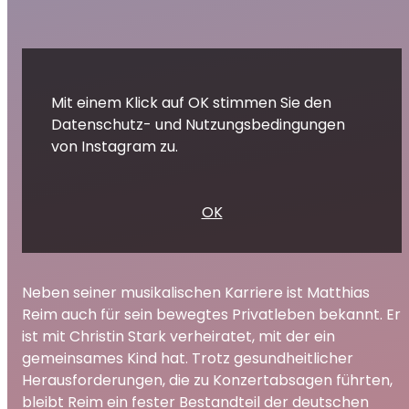
Mit einem Klick auf OK stimmen Sie den
Datenschutz- und Nutzungsbedingungen
von Instagram zu.
OK
Neben seiner musikalischen Karriere ist Matthias
Reim auch für sein bewegtes Privatleben bekannt. Er
ist mit Christin Stark verheiratet, mit der ein
gemeinsames Kind hat. Trotz gesundheitlicher
Herausforderungen, die zu Konzertabsagen führten,
bleibt Reim ein fester Bestandteil der deutschen