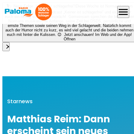
🎙️✨ Neue Folge „Keiner ist schlagerfrei“!
Diese Woche ist Norman Langen
menu
bei Nora zu Gast beim Podcast „Keiner ist schlagerfrei“ und es erwartet
euch ein richtig schönes Gespräch! Gemeinsam sprechen die beiden über
Normans musikalische Anfänge, seine Zeit bei DSDS, persönliche und
ernste Themen sowie seinen Weg in der Schlagerwelt. Natürlich kommt
auch der Humor nicht zu kurz, es wird viel gelacht und die beiden nehmen
euch mit hinter die Kulissen. 😊 Jetzt anschauen! Im Web und der App!
Öffnen
close
Starnews
Matthias Reim: Dann
erscheint sein neues