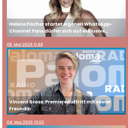
Helene Fischer startet eigenen WhatsApp-
Channel: Fans dürfen sich auf exklusive
Einblicke freuen
05
. Mai 2026 11:48
Vincent Gross: Premiereauftritt mit seiner
Freundin
04
. Mai 2026 13:03