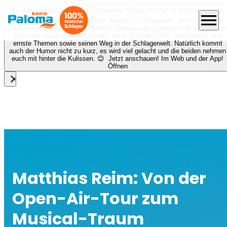
🎙️✨ Neue Folge „Keiner ist schlagerfrei“!
Diese Woche ist Norman Langen
menu
bei Nora zu Gast beim Podcast „Keiner ist schlagerfrei“ und es erwartet
euch ein richtig schönes Gespräch! Gemeinsam sprechen die beiden über
Normans musikalische Anfänge, seine Zeit bei DSDS, persönliche und
ernste Themen sowie seinen Weg in der Schlagerwelt. Natürlich kommt
auch der Humor nicht zu kurz, es wird viel gelacht und die beiden nehmen
euch mit hinter die Kulissen. 😊 Jetzt anschauen! Im Web und der App!
Öffnen
close
Matthias Reim: Von der
Open-Air-Tour zum
Musical-Traum