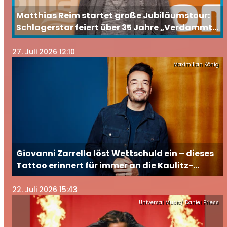
Matthias Reim startet große Jubiläumstour:
Schlagerstar feiert über 35 Jahre „Verdammt,
ich lieb’ dich“
27
. Juli 2026 12:10
Maximilian König
Giovanni Zarrella löst Wettschuld ein – dieses
Tattoo erinnert für immer an die Kaulitz-
Brüder
22
. Juli 2026 15:43
Universal Music/ Daniel Priess