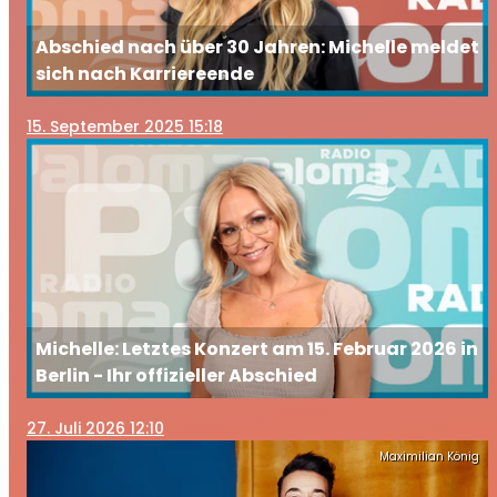
Abschied nach über 30 Jahren: Michelle meldet
sich nach Karriereende
15
. September 2025 15:18
Michelle: Letztes Konzert am 15. Februar 2026 in
Berlin - Ihr offizieller Abschied
27
. Juli 2026 12:10
Maximilian König