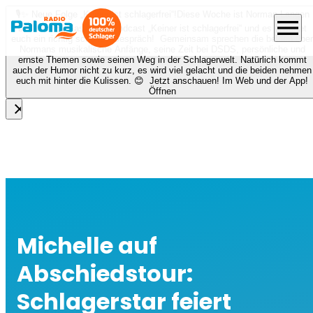
🎙️✨ Neue Folge „Keiner ist schlagerfrei“!
Diese Woche ist Norman Langen
menu
bei Nora zu Gast beim Podcast „Keiner ist schlagerfrei“ und es erwartet
euch ein richtig schönes Gespräch! Gemeinsam sprechen die beiden über
Normans musikalische Anfänge, seine Zeit bei DSDS, persönliche und
ernste Themen sowie seinen Weg in der Schlagerwelt. Natürlich kommt
auch der Humor nicht zu kurz, es wird viel gelacht und die beiden nehmen
euch mit hinter die Kulissen. 😊 Jetzt anschauen! Im Web und der App!
Öffnen
close
Michelle auf
Abschiedstour:
Schlagerstar feiert