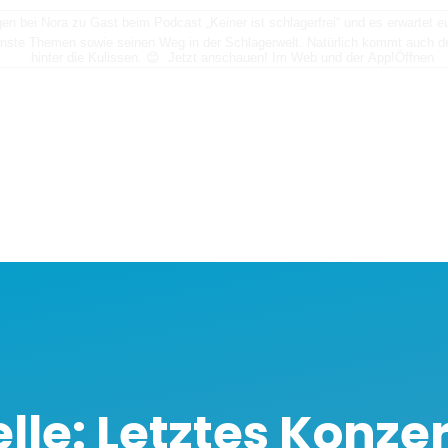
n bei Nora zu Gast beim Podcast „Keiner ist schlagerfrei“ und es erwartet
nste Themen sowie seinen Weg in der Schlagerwelt. Natürlich kommt auch der
hinter die Kulissen. 😊 Jetzt anschauen! Im Web und der App!
Öffnen
lle: Letztes Konze