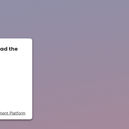
oad the
o load due
sed to the
s to setup
dd this
gies used.
ment Platform