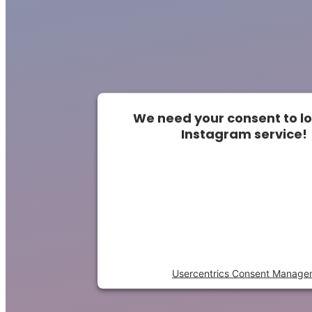
We need your consent to l
Instagram service!
This content is not permitted t
to trackers that are not disclo
visitor. The website owner need
the site with their CMP to a
content to the list of technolo
Powered by
Usercentrics Consent Manage