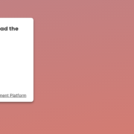
oad the
o load due
sed to the
s to setup
dd this
gies used.
ment Platform