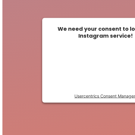
We need your consent to l
Instagram service!
This content is not permitted t
to trackers that are not disclo
visitor. The website owner need
the site with their CMP to a
content to the list of technolo
Powered by
Usercentrics Consent Manage