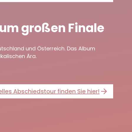
 zum großen Finale
utschland und Österreich. Das Album
ikalischen Ära.
elles Abschiedstour finden Sie hier!