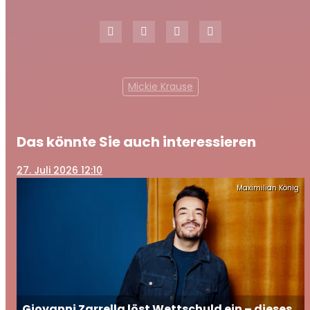
Mickie Krause
Das könnte Sie auch interessieren
27
. Juli 2026 12:10
Maximilian König
Giovanni Zarrella löst Wettschuld ein – dieses