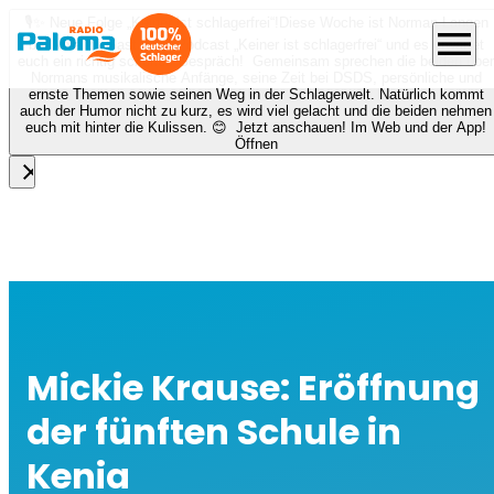
🎙️✨ Neue Folge „Keiner ist schlagerfrei“!
Diese Woche ist Norman Langen
menu
bei Nora zu Gast beim Podcast „Keiner ist schlagerfrei“ und es erwartet
euch ein richtig schönes Gespräch! Gemeinsam sprechen die beiden über
Normans musikalische Anfänge, seine Zeit bei DSDS, persönliche und
ernste Themen sowie seinen Weg in der Schlagerwelt. Natürlich kommt
auch der Humor nicht zu kurz, es wird viel gelacht und die beiden nehmen
euch mit hinter die Kulissen. 😊 Jetzt anschauen! Im Web und der App!
Öffnen
close
Mickie Krause: Eröffnung
der fünften Schule in
Kenia