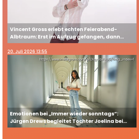
Vincent Gross erlebt echten Feierabend-
Albtraum: Erst im Aufzug gefangen, dann
ausgesperrt
20
. Juli 2026 13:55
https://www.instagram.com/p/DIqySbJIV65/?img_index=1
Emotionen bei „Immer wieder sonntags“:
Jürgen Drews begleitet Tochter Joelina bei
ihrem großen TV-Auftritt