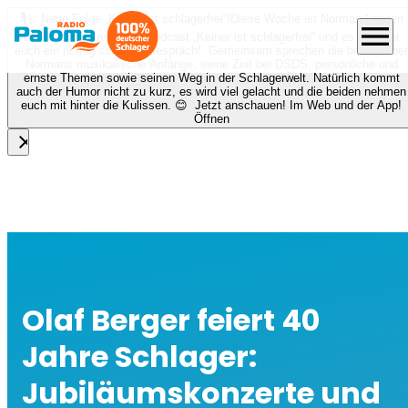
🎙️✨ Neue Folge „Keiner ist schlagerfrei“!
Diese Woche ist Norman Langen
menu
bei Nora zu Gast beim Podcast „Keiner ist schlagerfrei“ und es erwartet
euch ein richtig schönes Gespräch! Gemeinsam sprechen die beiden über
Normans musikalische Anfänge, seine Zeit bei DSDS, persönliche und
ernste Themen sowie seinen Weg in der Schlagerwelt. Natürlich kommt
auch der Humor nicht zu kurz, es wird viel gelacht und die beiden nehmen
euch mit hinter die Kulissen. 😊 Jetzt anschauen! Im Web und der App!
Öffnen
close
Olaf Berger feiert 40
Jahre Schlager:
Jubiläumskonzerte und