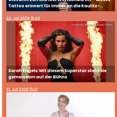
Tattoo erinnert für immer an die Kaulitz-
Brüder
22
. Juli 2026 15:43
Universal Music/ Daniel Priess
Sarah Engels: Mit diesem Superstar steht sie
gemeinsam auf der Bühne
21
. Juli 2026 15:21