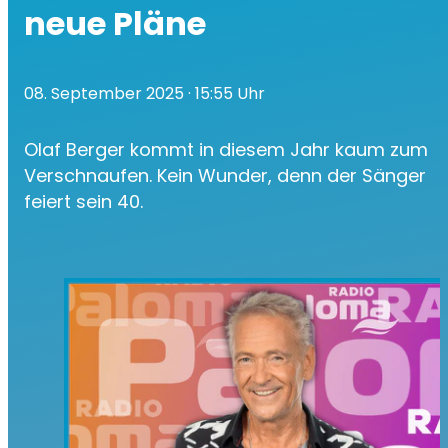
neue Pläne
08. September 2025
· 15:55 Uhr
Olaf Berger kommt in diesem Jahr kaum zum
Verschnaufen. Kein Wunder, denn der Sänger
feiert sein 40.