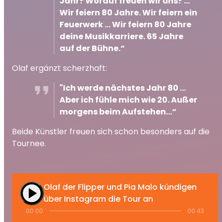
Jahr? Worauf freuen wir uns? …
Wir feiern 80 Jahre. Wir feiern ein
Feuerwerk … Wir feiern 80 Jahre
deine Musikkarriere. 65 Jahre
auf der Bühne.“
Olaf ergänzt scherzhaft:
"Ich werde nächstes Jahr 80 …
Aber ich fühle mich wie 20. Außer
morgens beim Aufstehen...“
Beide Künstler freuen sich schon besonders auf die
Tournee.
Olaf der Flipper und Pia Malo kündigen
play_arrow
über Instagram die Tour an
00:00
00:43