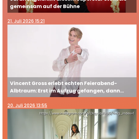
gemeinsam auf der Bühne
21
. Juli 2026 15:21
Vincent Gross erlebt echten Feierabend-
Albtraum: Erst im Aufzug gefangen, dann
ausgesperrt
20
. Juli 2026 13:55
https://www.instagram.com/p/DIqySbJIV65/?img_index=1