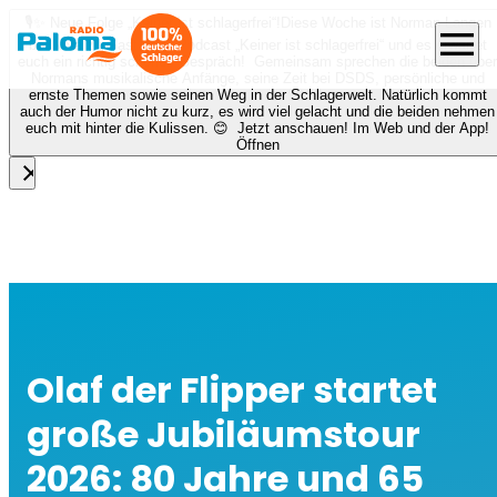
🎙️✨ Neue Folge „Keiner ist schlagerfrei“!
Diese Woche ist Norman Langen
menu
bei Nora zu Gast beim Podcast „Keiner ist schlagerfrei“ und es erwartet
euch ein richtig schönes Gespräch! Gemeinsam sprechen die beiden über
Normans musikalische Anfänge, seine Zeit bei DSDS, persönliche und
ernste Themen sowie seinen Weg in der Schlagerwelt. Natürlich kommt
auch der Humor nicht zu kurz, es wird viel gelacht und die beiden nehmen
euch mit hinter die Kulissen. 😊 Jetzt anschauen! Im Web und der App!
Öffnen
close
Olaf der Flipper startet
große Jubiläumstour
2026: 80 Jahre und 65