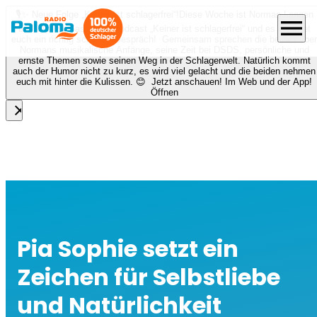
🎙️✨ Neue Folge „Keiner ist schlagerfrei“!
Diese Woche ist Norman Langen
menu
bei Nora zu Gast beim Podcast „Keiner ist schlagerfrei“ und es erwartet
euch ein richtig schönes Gespräch! Gemeinsam sprechen die beiden über
Normans musikalische Anfänge, seine Zeit bei DSDS, persönliche und
ernste Themen sowie seinen Weg in der Schlagerwelt. Natürlich kommt
auch der Humor nicht zu kurz, es wird viel gelacht und die beiden nehmen
euch mit hinter die Kulissen. 😊 Jetzt anschauen! Im Web und der App!
Öffnen
close
Pia Sophie setzt ein
Zeichen für Selbstliebe
und Natürlichkeit