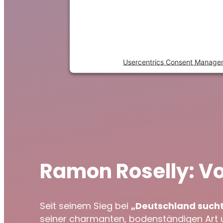
to trackers that are not disclo
visitor. The website owner need
the site with their CMP to a
content to the list of technolo
Powered by
Usercentrics Consent Manage
Ramon Roselly: V
Seit seinem Sieg bei
„Deutschland sucht
seiner charmanten, bodenständigen Art u