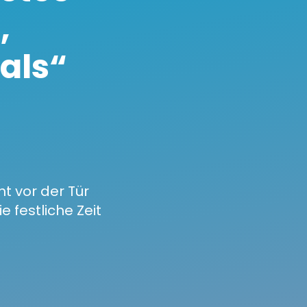
,
als“
t vor der Tür
 festliche Zeit