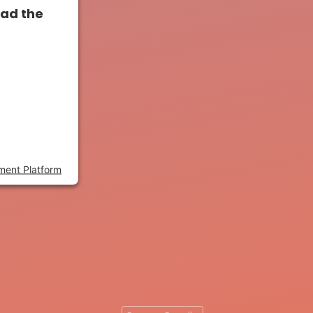
oad the
o load due
sed to the
s to setup
dd this
gies used.
ment Platform