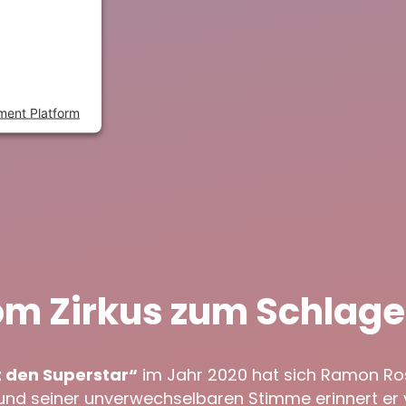
sed to the
s to setup
dd this
gies used.
ment Platform
om Zirkus zum Schlage
 den Superstar“
im Jahr 2020 hat sich Ramon Rosel
nd seiner unverwechselbaren Stimme erinnert er 