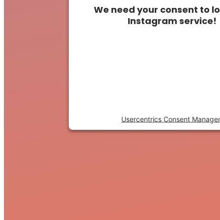
We need your consent to l
Instagram service!
This content is not permitted t
to trackers that are not disclo
visitor. The website owner need
the site with their CMP to a
content to the list of technolo
Powered by
Usercentrics Consent Manage