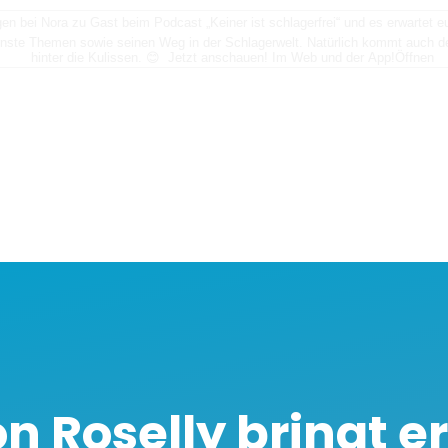
n bei Nora zu Gast beim Podcast „Keiner ist schlagerfrei“ und es erwartet
nste Themen sowie seinen Weg in der Schlagerwelt. Natürlich kommt auch der
hinter die Kulissen. 😊 Jetzt anschauen! Im Web und der App!
Öffnen
 Roselly bringt e