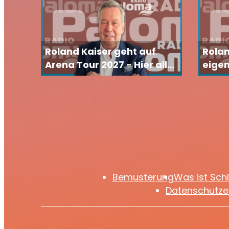
Roland Kaiser geht auf
Rola
Arena Tour 2027 - Hier alle
eigen
Infos & Termine
Dreha
habe
Bemusterung
Was ist Sch
Datenschutze