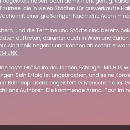
 begeistert haben. Doch damit nicht genug: Kaiser
urnee, die in vielen Städten für ausverkaufte Hal
Woche mit einer großartigen Nachricht: Auch im n
hern, und die Termine und Städte sind bereits beka
tädten auftreten, darunter auch in Wien und Zürich
ckets sind heiß begehrt und können ab sofort erwo
EM LINK!
eine feste Größe im deutschen Schlager. Mit Hits wi
ungen. Sein Erfolg ist ungebrochen, und seine Konz
gen Bühnenpräsenz begeistert er Menschen aller G
icht ans Aufhören. Die kommende Arena-Tour im nä