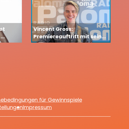
et
Vincent Gross:
-
Premiereauftritt mit seiner
n sich
Freundin
cke
mebedingungen für Gewinnspiele
tellungen
Impressum