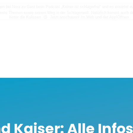
n bei Nora zu Gast beim Podcast „Keiner ist schlagerfrei“ und es erwartet
nste Themen sowie seinen Weg in der Schlagerwelt. Natürlich kommt auch der
hinter die Kulissen. 😊 Jetzt anschauen! Im Web und der App!
Öffnen
d Kaiser: Alle Info