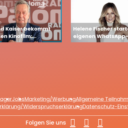
nd Kaiser bekommt
Helene Fischer start
en Kinofilm:
eigenen WhatsApp
rbeiten zu „Roland“
Channel: Fans dürfe
n begonnen
auf exklusive Einbli
freuen
lager
Jobs
Marketing/Werbung
Allgemeine Teilnah
rklärung/Widerspruchserklärung
Datenschutz-Eins
Folgen Sie uns