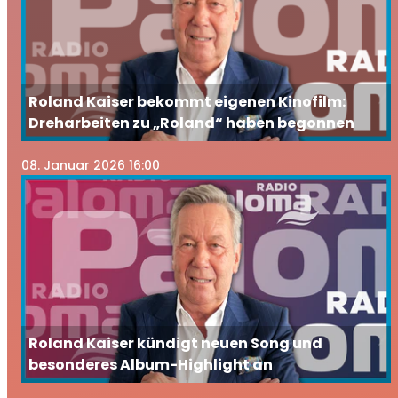
Roland Kaiser bekommt eigenen Kinofilm:
Dreharbeiten zu „Roland“ haben begonnen
08
. Januar 2026 16:00
Roland Kaiser kündigt neuen Song und
besonderes Album-Highlight an