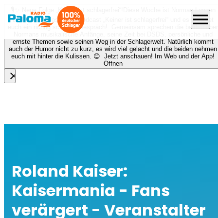
🎙️✨ Neue Folge „Keiner ist schlagerfrei“!
Diese Woche ist Norman Langen
menu
bei Nora zu Gast beim Podcast „Keiner ist schlagerfrei“ und es erwartet
euch ein richtig schönes Gespräch! Gemeinsam sprechen die beiden über
Normans musikalische Anfänge, seine Zeit bei DSDS, persönliche und
ernste Themen sowie seinen Weg in der Schlagerwelt. Natürlich kommt
auch der Humor nicht zu kurz, es wird viel gelacht und die beiden nehmen
euch mit hinter die Kulissen. 😊 Jetzt anschauen! Im Web und der App!
Öffnen
close
Roland Kaiser:
Kaisermania - Fans
verärgert - Veranstalter