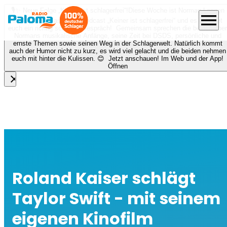
🎙️✨ Neue Folge „Keiner ist schlagerfrei“!
Diese Woche ist Norman Langen
menu
bei Nora zu Gast beim Podcast „Keiner ist schlagerfrei“ und es erwartet
euch ein richtig schönes Gespräch! Gemeinsam sprechen die beiden über
Normans musikalische Anfänge, seine Zeit bei DSDS, persönliche und
ernste Themen sowie seinen Weg in der Schlagerwelt. Natürlich kommt
auch der Humor nicht zu kurz, es wird viel gelacht und die beiden nehmen
euch mit hinter die Kulissen. 😊 Jetzt anschauen! Im Web und der App!
Öffnen
close
Roland Kaiser schlägt
Taylor Swift - mit seinem
eigenen Kinofilm