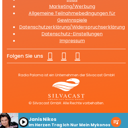
Marketing/Werbung
Allgemeine Teilnahmebedingungen für
Gewinnspiele
Datenschutzerklärung/Widerspruchserklärung
Datenschutz-Einstellungen
Impressum
Folgen Sie uns
Radio Paloma ist ein Unternehmen der Silvacast GmbH
© Silvacast GmbH. Alle Rechte vorbehalten.
Janis Nikos
play_arrow
queue_music
Im Herzen Trag Ich Nur Mein Mykonos