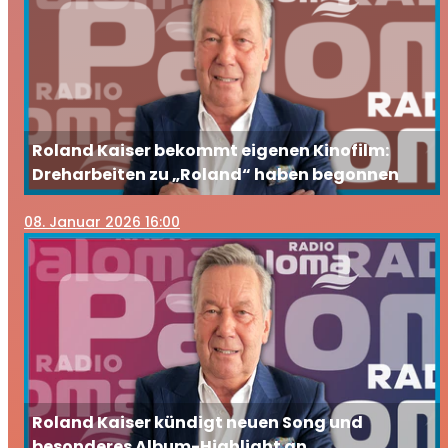
Roland Kaiser bekommt eigenen Kinofilm:
Dreharbeiten zu „Roland“ haben begonnen
08
. Januar 2026 16:00
Roland Kaiser kündigt neuen Song und
besonderes Album-Highlight an