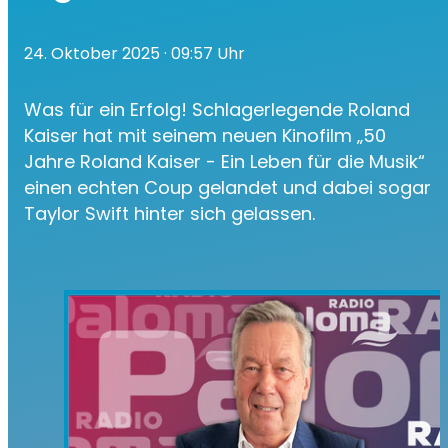
24. Oktober 2025
· 09:57 Uhr
Was für ein Erfolg! Schlagerlegende Roland
Kaiser hat mit seinem neuen Kinofilm „50
Jahre Roland Kaiser - Ein Leben für die Musik“
einen echten Coup gelandet und dabei sogar
Taylor Swift hinter sich gelassen.