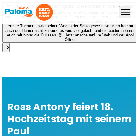
🎙️✨ Neue Folge „Keiner ist schlagerfrei“!
Diese Woche ist Norman Langen
menu
bei Nora zu Gast beim Podcast „Keiner ist schlagerfrei“ und es erwartet
euch ein richtig schönes Gespräch! Gemeinsam sprechen die beiden über
Normans musikalische Anfänge, seine Zeit bei DSDS, persönliche und
ernste Themen sowie seinen Weg in der Schlagerwelt. Natürlich kommt
auch der Humor nicht zu kurz, es wird viel gelacht und die beiden nehmen
euch mit hinter die Kulissen. 😊 Jetzt anschauen! Im Web und der App!
Öffnen
close
Ross Antony feiert 18.
Hochzeitstag mit seinem
Paul