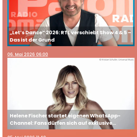
„Let’s Dance“ 2026: RTL verschiebt Show 4 & 5 –
Das ist der Grund
06
. Mai 2026 06:00
Helene Fischer startet eigenen WhatsApp-
Channel: Fans dürfen sich auf exklusive
Einblicke freuen