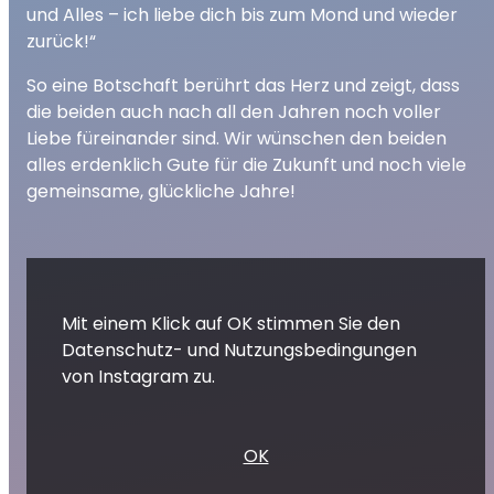
und Alles – ich liebe dich bis zum Mond und wieder
zurück!“
So eine Botschaft berührt das Herz und zeigt, dass
die beiden auch nach all den Jahren noch voller
Liebe füreinander sind. Wir wünschen den beiden
alles erdenklich Gute für die Zukunft und noch viele
gemeinsame, glückliche Jahre!
Mit einem Klick auf OK stimmen Sie den
Datenschutz- und Nutzungsbedingungen
von Instagram zu.
OK