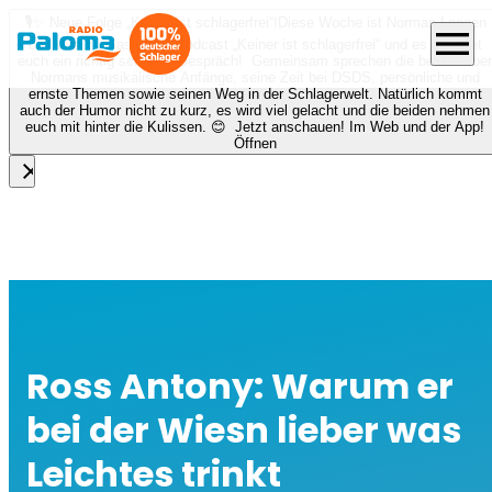
🎙️✨ Neue Folge „Keiner ist schlagerfrei“!
Diese Woche ist Norman Langen
menu
bei Nora zu Gast beim Podcast „Keiner ist schlagerfrei“ und es erwartet
euch ein richtig schönes Gespräch! Gemeinsam sprechen die beiden über
Normans musikalische Anfänge, seine Zeit bei DSDS, persönliche und
ernste Themen sowie seinen Weg in der Schlagerwelt. Natürlich kommt
auch der Humor nicht zu kurz, es wird viel gelacht und die beiden nehmen
euch mit hinter die Kulissen. 😊 Jetzt anschauen! Im Web und der App!
Öffnen
close
Ross Antony: Warum er
bei der Wiesn lieber was
Leichtes trinkt