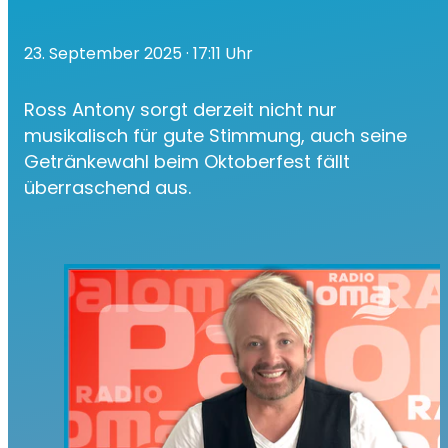
23. September 2025
· 17:11 Uhr
Ross Antony sorgt derzeit nicht nur
musikalisch für gute Stimmung, auch seine
Getränkewahl beim Oktoberfest fällt
überraschend aus.