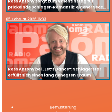
Ross Antony sorgt zum Valentinstag für
prickelnde Schlager-Romantik: eigener Secco
erscheint
05
. Februar 2026 16:33
Ross Antony bei „Let’s Dance“: Schlagerstar
erfüllt sich einen lang gehegten Traum
Bemusterung