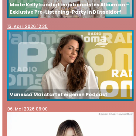
Maite Kelly kündigt emotionalstes Album an –
Exklusive Pre-Listening-Party in Düsseldorf
13
. April 2026 12:35
Vanessa Mai startet eigenen Podcast
06
. Mai 2026 06:00