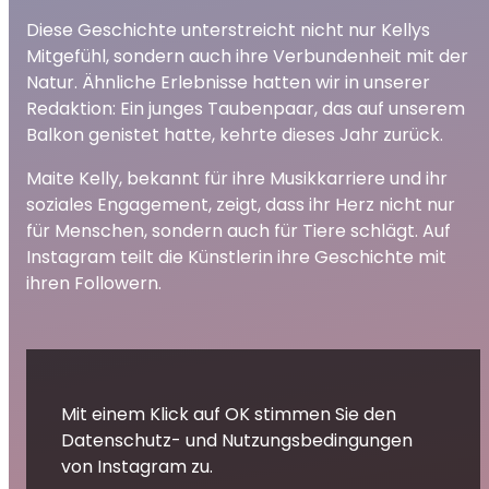
Diese Geschichte unterstreicht nicht nur Kellys
Mitgefühl, sondern auch ihre Verbundenheit mit der
Natur. Ähnliche Erlebnisse hatten wir in unserer
Redaktion: Ein junges Taubenpaar, das auf unserem
Balkon genistet hatte, kehrte dieses Jahr zurück.
Maite Kelly, bekannt für ihre Musikkarriere und ihr
soziales Engagement, zeigt, dass ihr Herz nicht nur
für Menschen, sondern auch für Tiere schlägt. Auf
Instagram teilt die Künstlerin ihre Geschichte mit
ihren Followern.
Mit einem Klick auf OK stimmen Sie den
Datenschutz- und Nutzungsbedingungen
von Instagram zu.