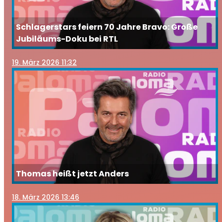
Schlagerstars feiern 70 Jahre Bravo: Große
Jubiläums-Doku bei RTL
19
. März 2026 11:32
Thomas heißt jetzt Anders
18
. März 2026 13:46