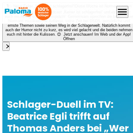
🎙️✨ Neue Folge „Keiner ist schlagerfrei“!
Diese Woche ist Norman Langen
menu
bei Nora zu Gast beim Podcast „Keiner ist schlagerfrei“ und es erwartet
euch ein richtig schönes Gespräch! Gemeinsam sprechen die beiden über
Normans musikalische Anfänge, seine Zeit bei DSDS, persönliche und
ernste Themen sowie seinen Weg in der Schlagerwelt. Natürlich kommt
auch der Humor nicht zu kurz, es wird viel gelacht und die beiden nehmen
euch mit hinter die Kulissen. 😊 Jetzt anschauen! Im Web und der App!
Öffnen
close
Schlager-Duell im TV:
Beatrice Egli trifft auf
Thomas Anders bei „Wer