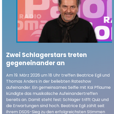
Zwei Schlagerstars treten
gegeneinander an
Am 19. März 2026 um 18 Uhr treffen Beatrice Egli und
Thomas Anders in der beliebten Rateshow
aufeinander. Ein gemeinsames Selfie mit Kai Pflaume
kündigte das musikalische Aufeinandertreffen
bereits an. Damit steht fest: Schlager trifft Quiz und
die Erwartungen sind hoch. Beatrice Egli zählt seit
ihrem DSDS-Sieg zu den erfolgreichsten Stimmen