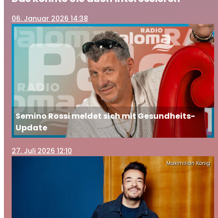
06
. Januar 2026 14:38
Semino Rossi meldet sich mit Gesundheits-
Update
27
. Juli 2026 12:10
Maximilian König