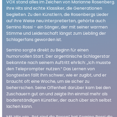
VOX stand alles im Zeichen von Marianne Rosenberg.
Ihre Hits sind echte Klassiker, die Generationen
begleiten. Zu den Künstlern, die Rosenbergs Lieder
auf ihre Weise neu interpretierten, gehörte auch
Semino Rossi – ein Sänger, der mit seiner warmen
Stimme und Leidenschaft längst zum Liebling der
Schlagerfans geworden ist.
Semino sorgte direkt zu Beginn für einen
humorvollen Start. Der argentinische Schlagerstar
bekannte nach seinem Auftritt ehrlich: „Ich musste
den Teleprompter nutzen.“ Das Lernen von
Songtexten fällt ihm schwer, wie er zugibt, und er
braucht oft eine Woche, um sie sicher zu
beherrschen. Seine Offenheit darüber kam bei den
Zuschauern gut an und zeigte ihn einmal mehr als
bodenständigen Künstler, der auch über sich selbst
lachen kann.
Mit Hits wie „Rot sind die Rosen“ hat Semino Rossi die