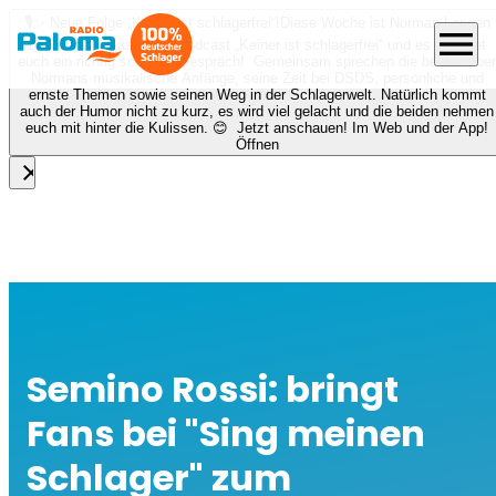
🎙️✨ Neue Folge „Keiner ist schlagerfrei“!
Diese Woche ist Norman Langen
menu
bei Nora zu Gast beim Podcast „Keiner ist schlagerfrei“ und es erwartet
euch ein richtig schönes Gespräch! Gemeinsam sprechen die beiden über
Normans musikalische Anfänge, seine Zeit bei DSDS, persönliche und
ernste Themen sowie seinen Weg in der Schlagerwelt. Natürlich kommt
auch der Humor nicht zu kurz, es wird viel gelacht und die beiden nehmen
euch mit hinter die Kulissen. 😊 Jetzt anschauen! Im Web und der App!
Öffnen
close
Semino Rossi: bringt
Fans bei "Sing meinen
Schlager" zum