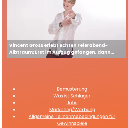
Vincent Gross erlebt echten Feierabend-
Albtraum: Erst im Aufzug gefangen, dann
ausgesperrt
Bemusterung
Was ist Schlager
Jobs
Marketing/Werbung
Allgemeine Teilnahmebedingungen für
Gewinnspiele