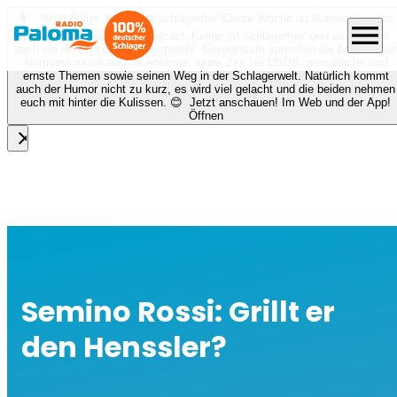
🎙️✨ Neue Folge „Keiner ist schlagerfrei“!
Diese Woche ist Norman Langen
menu
bei Nora zu Gast beim Podcast „Keiner ist schlagerfrei“ und es erwartet
euch ein richtig schönes Gespräch! Gemeinsam sprechen die beiden über
Normans musikalische Anfänge, seine Zeit bei DSDS, persönliche und
ernste Themen sowie seinen Weg in der Schlagerwelt. Natürlich kommt
auch der Humor nicht zu kurz, es wird viel gelacht und die beiden nehmen
euch mit hinter die Kulissen. 😊 Jetzt anschauen! Im Web und der App!
Öffnen
close
Semino Rossi: Grillt er
den Henssler?