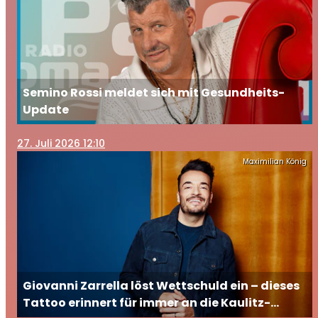
Semino Rossi meldet sich mit Gesundheits-
Update
27
. Juli 2026 12:10
Maximilian König
Giovanni Zarrella löst Wettschuld ein – dieses
Tattoo erinnert für immer an die Kaulitz-