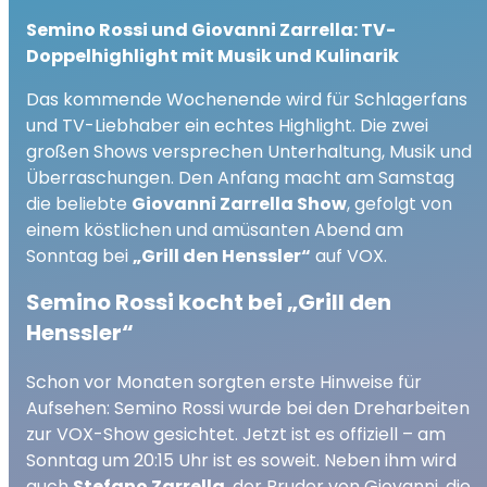
Semino Rossi und Giovanni Zarrella: TV-
Doppelhighlight mit Musik und Kulinarik
Das kommende Wochenende wird für Schlagerfans
und TV-Liebhaber ein echtes Highlight. Die zwei
großen Shows versprechen Unterhaltung, Musik und
Überraschungen. Den Anfang macht am Samstag
die beliebte
Giovanni Zarrella Show
, gefolgt von
einem köstlichen und amüsanten Abend am
Sonntag bei
„Grill den Henssler“
auf VOX.
Semino Rossi kocht bei „Grill den
Henssler“
Schon vor Monaten sorgten erste Hinweise für
Aufsehen: Semino Rossi wurde bei den Dreharbeiten
zur VOX-Show gesichtet. Jetzt ist es offiziell – am
Sonntag um 20:15 Uhr ist es soweit. Neben ihm wird
auch
Stefano Zarrella
, der Bruder von Giovanni, die